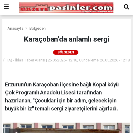
Deneme
Bonusu
Veren
Siteler
deneme
Anasayfa
Bölgeden
bonusu
Karaçoban’da anlamlı sergi
veren
siteler
BÖLGEDEN
2024
bonus
(İHA) - İhlas Haber Ajansı | 26.05.2026 - 12:18, Güncelleme: 26.05.2026 - 12:18
veren
siteler
Yeni
Erzurum’un Karaçoban ilçesine bağlı Kopal köyü
Bonus
Veren
Çok Programlı Anadolu Lisesi tarafından
Siteler
hazırlanan, "Çocuklar için bir adım, gelecek için
büyük bir iz" temalı sergi ziyaretçilerini ağırladı.