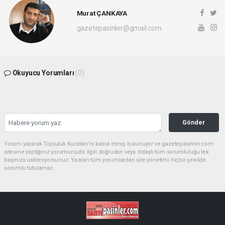
Murat ÇANKAYA
gazetepasinler@gmail.com
Okuyucu Yorumları
(0)
Gönder
Yorum yazarak Topluluk Kuralları’nı kabul etmiş bulunuyor ve gazetepasinler.com
sitesine yaptığınız yorumunuzla ilgili doğrudan veya dolaylı tüm sorumluluğu tek
başınıza üstleniyorsunuz. Yazılan tüm yorumlardan site yönetimi hiçbir şekilde
sorumlu tutulamaz.