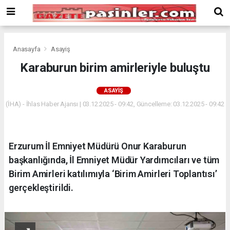
Deneme
Bonusu
Veren
Siteler
deneme
Anasayfa
Asayiş
bonusu
Karaburun birim amirleriyle buluştu
veren
siteler
ASAYIŞ
2024
bonus
(İHA) - İhlas Haber Ajansı | 03.12.2025 - 09:42, Güncelleme: 03.12.2025 - 09:42
veren
siteler
Yeni
Erzurum İl Emniyet Müdürü Onur Karaburun
Bonus
Veren
başkanlığında, İl Emniyet Müdür Yardımcıları ve tüm
Siteler
Birim Amirleri katılımıyla ‘Birim Amirleri Toplantısı’
gerçekleştirildi.