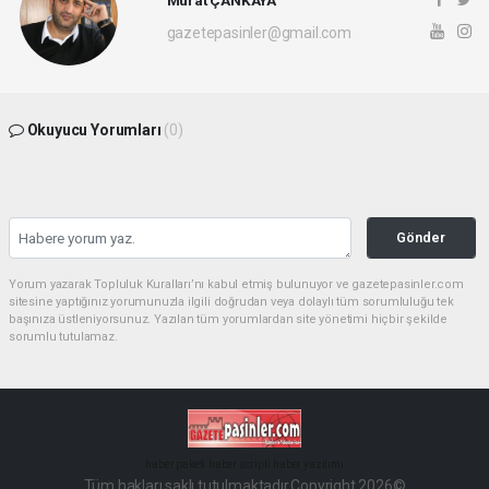
gazetepasinler@gmail.com
Okuyucu Yorumları
(0)
Gönder
Yorum yazarak Topluluk Kuralları’nı kabul etmiş bulunuyor ve gazetepasinler.com
sitesine yaptığınız yorumunuzla ilgili doğrudan veya dolaylı tüm sorumluluğu tek
başınıza üstleniyorsunuz. Yazılan tüm yorumlardan site yönetimi hiçbir şekilde
sorumlu tutulamaz.
haber paketi
haber scripti
haber yazılımı
Tüm hakları saklı tutulmaktadır.Copyright 2026©