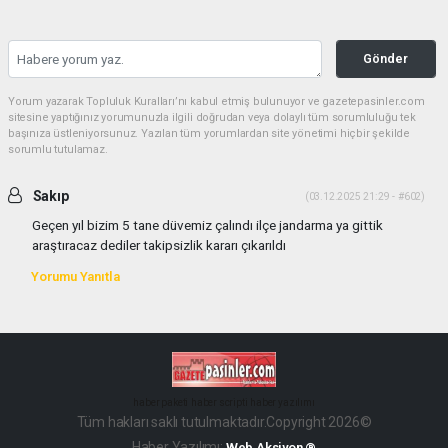
Gönder
Yorum yazarak Topluluk Kuralları’nı kabul etmiş bulunuyor ve gazetepasinler.com
sitesine yaptığınız yorumunuzla ilgili doğrudan veya dolaylı tüm sorumluluğu tek
başınıza üstleniyorsunuz. Yazılan tüm yorumlardan site yönetimi hiçbir şekilde
sorumlu tutulamaz.
Sakıp
(03.12.2025 21:29 - #602)
Geçen yıl bizim 5 tane düvemiz çalındı ilçe jandarma ya gittik
araştıracaz dediler takipsizlik kararı çıkarıldı
Yorumu Yanıtla
haber paketi
haber scripti
haber yazılımı
Tüm hakları saklı tutulmaktadır.Copyright 2026©
Haber Yazılımı:
Web Aksiyon ®