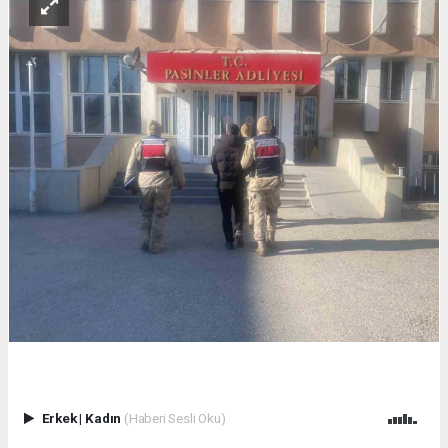
Erkek
|
Kadın
(Haberi Sesli Oku)