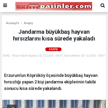
Deneme
Bonusu
Veren
Siteler
deneme
Anasayfa
Asayiş
bonusu
Jandarma büyükbaş hayvan
veren
hırsızlarını kısa sürede yakaladı
siteler
2024
bonus
ASAYIŞ
veren
(İHA) - İhlas Haber Ajansı | 03.12.2025 - 09:41, Güncelleme: 03.12.2025 - 09:41
siteler
Yeni
Bonus
Veren
Erzurum’un Köprüköy ilçesinde büyükbaş hayvan
Siteler
hırsızlığı yapan 2 kişi jandarma ekiplerinin takibi
sonucu kısa sürede yakalandı.