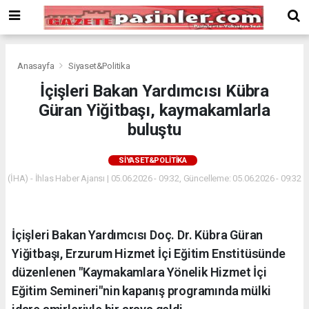
Deneme
Bonusu
Veren
Siteler
deneme
Anasayfa
Siyaset&Politika
bonusu
İçişleri Bakan Yardımcısı Kübra
veren
Güran Yiğitbaşı, kaymakamlarla
siteler
2024
buluştu
bonus
veren
SIYASET&POLITIKA
siteler
(İHA) - İhlas Haber Ajansı | 05.06.2026 - 09:32, Güncelleme: 05.06.2026 - 09:32
Yeni
Bonus
Veren
Siteler
İçişleri Bakan Yardımcısı Doç. Dr. Kübra Güran
Yiğitbaşı, Erzurum Hizmet İçi Eğitim Enstitüsünde
düzenlenen "Kaymakamlara Yönelik Hizmet İçi
Eğitim Semineri"nin kapanış programında mülki