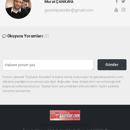
Murat ÇANKAYA
gazetepasinler@gmail.com
Okuyucu Yorumları
(0)
Gönder
Yorum yazarak Topluluk Kuralları’nı kabul etmiş bulunuyor ve gazetepasinler.com
sitesine yaptığınız yorumunuzla ilgili doğrudan veya dolaylı tüm sorumluluğu tek
başınıza üstleniyorsunuz. Yazılan tüm yorumlardan site yönetimi hiçbir şekilde
sorumlu tutulamaz.
haber paketi
haber scripti
haber yazılımı