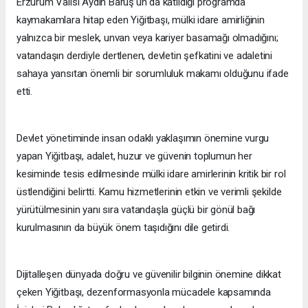
Erzurum Valisi Aydın Baruş’un da katıldığı programda
kaymakamlara hitap eden Yiğitbaşı, mülki idare amirliğinin
yalnızca bir meslek, unvan veya kariyer basamağı olmadığını;
vatandaşın derdiyle dertlenen, devletin şefkatini ve adaletini
sahaya yansıtan önemli bir sorumluluk makamı olduğunu ifade
etti.
Devlet yönetiminde insan odaklı yaklaşımın önemine vurgu
yapan Yiğitbaşı, adalet, huzur ve güvenin toplumun her
kesiminde tesis edilmesinde mülki idare amirlerinin kritik bir rol
üstlendiğini belirtti. Kamu hizmetlerinin etkin ve verimli şekilde
yürütülmesinin yanı sıra vatandaşla güçlü bir gönül bağı
kurulmasının da büyük önem taşıdığını dile getirdi.
Dijitalleşen dünyada doğru ve güvenilir bilginin önemine dikkat
çeken Yiğitbaşı, dezenformasyonla mücadele kapsamında