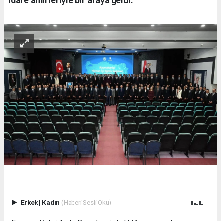
idare amirleriyle bir araya geldi.
Erkek
|
Kadın
(Haberi Sesli Oku)