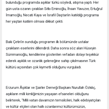
bulunduğu programda aşıklar türkü söyledi, atışma yaptı. Her
gün usta ozanın çırakları Sıtkı Eminoğlu, İhsan Yavuzer, Ertuğrul
İmamoğlu, Necati Kaya ve İsrafil Daştan'ın katıldığı programa
her yaştan katılım olması dikkat çekti.
Baki Çetin'in sunduğu programın ilk bölümünde ustalar
çırakların eserlerini dillendirdi. Daha sonra söz alan Hüseyin
Sümmanioğlu, kendilerine gösterilen vefadan dolayı teşekkür
ederek aşıklık ve ozanlık geleneğine sahip çıkılmasının Türk
kültürü açısından çok kıymetli olduğunu vurguladı.
Erzurum Âşıklar ve Şairler Derneği Başkanı Nurullah Özkılıç,
aşıkların milli kimliğimizin yaşayan efsaneleri olduğunu
belirterek, "Milli vatan davamızın temsilcileri, halk edebiyatçıları
ve kültür elçileri olan halk ozanlarımız kültürümüzün,