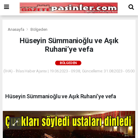
Deneme
Bonusu
Veren
Siteler
deneme
Anasayfa
Bölgeden
bonusu
Hüseyin Sümmanioğlu ve Aşık
veren
Ruhani’ye vefa
siteler
2024
bonus
BÖLGEDEN
veren
(İHA) - İhlas Haber Ajansı | 19.06.2023 - 09:38, Güncelleme: 31.08.2023 - 05:00
siteler
Yeni
Bonus
Veren
Hüseyin Sümmanioğlu ve Aşık Ruhani’ye vefa
Siteler