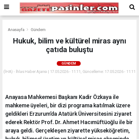
Deneme
Bonusu
Veren
Siteler
deneme
Anasayfa
Gündem
bonusu
Hukuk, bilim ve kültürel miras aynı
veren
çatıda buluştu
siteler
2024
bonus
GÜNDEM
veren
(İHA) - İhlas Haber Ajansı | 17.05.2026 - 11:11, Güncelleme: 17.05.2026 - 11:11
siteler
Yeni
Bonus
Veren
Anayasa Mahkemesi Başkanı Kadir Özkaya ile
Siteler
mahkeme üyeleri, bir dizi programa katılmak üzere
geldikleri Erzurum’da Atatürk Üniversitesini ziyaret
ederek Rektör Prof. Dr. Ahmet Hacımüftüoğlu ile bir
araya geldi. Gerçekleşen ziyarette yükseköğretim,
hukuk, bilimsel üretim ve kültürel miras ekseninde