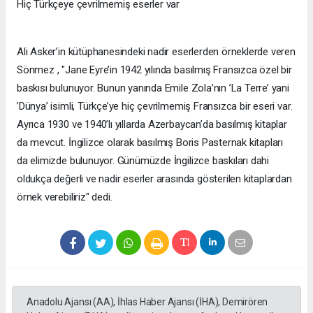
Hiç Türkçeye çevrilmemiş eserler var
Ali Asker’in kütüphanesindeki nadir eserlerden örneklerde veren
Sönmez , "Jane Eyre’in 1942 yılında basılmış Fransızca özel bir
baskısı bulunuyor. Bunun yanında Emile Zola’nın ’La Terre’ yani
’Dünya’ isimli, Türkçe’ye hiç çevrilmemiş Fransızca bir eseri var.
Ayrıca 1930 ve 1940’lı yıllarda Azerbaycan’da basılmış kitaplar
da mevcut. İngilizce olarak basılmış Boris Pasternak kitapları
da elimizde bulunuyor. Günümüzde İngilizce baskıları dahi
oldukça değerli ve nadir eserler arasında gösterilen kitaplardan
örnek verebiliriz" dedi.
Anadolu Ajansı (AA), İhlas Haber Ajansı (İHA), Demirören