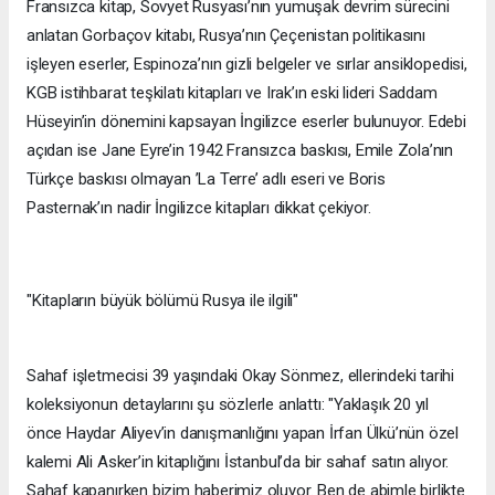
Fransızca kitap, Sovyet Rusyası’nın yumuşak devrim sürecini
anlatan Gorbaçov kitabı, Rusya’nın Çeçenistan politikasını
işleyen eserler, Espinoza’nın gizli belgeler ve sırlar ansiklopedisi,
KGB istihbarat teşkilatı kitapları ve Irak’ın eski lideri Saddam
Hüseyin’in dönemini kapsayan İngilizce eserler bulunuyor. Edebi
açıdan ise Jane Eyre’in 1942 Fransızca baskısı, Emile Zola’nın
Türkçe baskısı olmayan ’La Terre’ adlı eseri ve Boris
Pasternak’ın nadir İngilizce kitapları dikkat çekiyor.
"Kitapların büyük bölümü Rusya ile ilgili"
Sahaf işletmecisi 39 yaşındaki Okay Sönmez, ellerindeki tarihi
koleksiyonun detaylarını şu sözlerle anlattı: "Yaklaşık 20 yıl
önce Haydar Aliyev’in danışmanlığını yapan İrfan Ülkü’nün özel
kalemi Ali Asker’in kitaplığını İstanbul’da bir sahaf satın alıyor.
Sahaf kapanırken bizim haberimiz oluyor. Ben de abimle birlikte