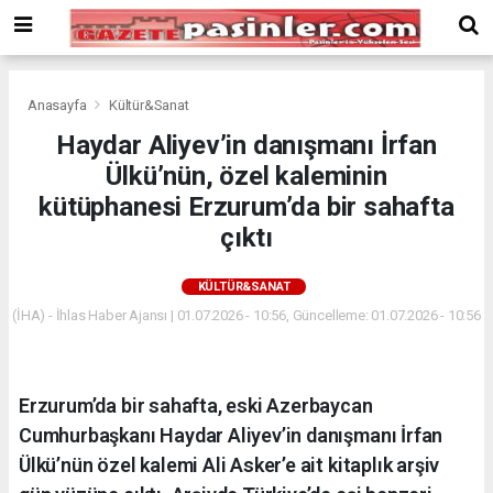
Deneme
Bonusu
Veren
Siteler
deneme
Anasayfa
Kültür&Sanat
bonusu
Haydar Aliyev’in danışmanı İrfan
veren
Ülkü’nün, özel kaleminin
siteler
2024
kütüphanesi Erzurum’da bir sahafta
bonus
çıktı
veren
siteler
KÜLTÜR&SANAT
Yeni
Bonus
(İHA) - İhlas Haber Ajansı | 01.07.2026 - 10:56, Güncelleme: 01.07.2026 - 10:56
Veren
Siteler
Erzurum’da bir sahafta, eski Azerbaycan
Cumhurbaşkanı Haydar Aliyev’in danışmanı İrfan
Ülkü’nün özel kalemi Ali Asker’e ait kitaplık arşiv