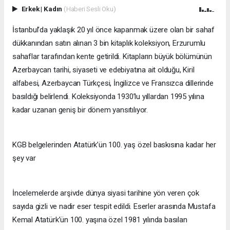
Erkek
|
Kadın
(Haberi Sesli Oku)
İstanbul’da yaklaşık 20 yıl önce kapanmak üzere olan bir sahaf
dükkanından satın alınan 3 bin kitaplık koleksiyon, Erzurumlu
sahaflar tarafından kente getirildi. Kitapların büyük bölümünün
Azerbaycan tarihi, siyaseti ve edebiyatına ait olduğu, Kiril
alfabesi, Azerbaycan Türkçesi, İngilizce ve Fransızca dillerinde
basıldığı belirlendi. Koleksiyonda 1930’lu yıllardan 1995 yılına
kadar uzanan geniş bir dönem yansıtılıyor.
KGB belgelerinden Atatürk’ün 100. yaş özel baskısına kadar her
şey var
İncelemelerde arşivde dünya siyasi tarihine yön veren çok
sayıda gizli ve nadir eser tespit edildi. Eserler arasında Mustafa
Kemal Atatürk’ün 100. yaşına özel 1981 yılında basılan