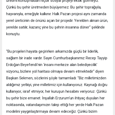
üretimi konuşmadan hiçbir sosyal projeyi eksik görmeyiz.
Çünkü bu şehir üretmeden büyüyemez. Bu şehir toprağıyla,
hayvanıyla, emeğiyle kalkınır. Halk Pazarı projesi aynı zamanda
yerel üreticinin de önünü açan bir projedir. Yerelden alınan ürün,
yerelde satılır; kazanç yine bu şehrin insanına döner" şeklinde
konuştu.
"Bu projeleri hayata geçirirken arkamızda güçlü bir liderlik,
sağlam bir irade vardır. Sayın Cumhurbaşkanımız Recep Tayyip
Erdoğan Beyefendi’nin ‘insanı merkeze alan belediyecilik’
vizyonu, bizlere yol haritası olmaya devam etmektedir" diyen
Başkan Sekmen, sözlerini şöyle tamamladı: "Biz milletimizden
aldığımız yetkiyi, yine milletimiz için kullanıyoruz. Kaynağı doğru
kullanıyor, israf etmiyor, her kuruşun hesabını veriyoruz. Çünkü
bu şehir bize emanet. İnşallah Erzurum’un ihtiyaç duyulan her
noktasında, vatandaşımızın talep ettiği her yerde Halk Pazarı
modelini yaygınlaştırmaya devam edeceğiz. Çünkü bizim