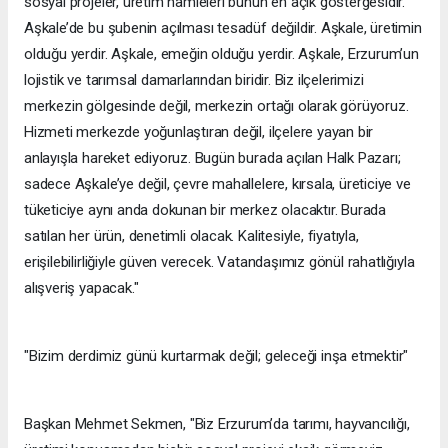
sosyal projeler, üretim hamleleri bunun en açık göstergesidir.
Aşkale’de bu şubenin açılması tesadüf değildir. Aşkale, üretimin
olduğu yerdir. Aşkale, emeğin olduğu yerdir. Aşkale, Erzurum’un
lojistik ve tarımsal damarlarından biridir. Biz ilçelerimizi
merkezin gölgesinde değil, merkezin ortağı olarak görüyoruz.
Hizmeti merkezde yoğunlaştıran değil, ilçelere yayan bir
anlayışla hareket ediyoruz. Bugün burada açılan Halk Pazarı;
sadece Aşkale’ye değil, çevre mahallelere, kırsala, üreticiye ve
tüketiciye aynı anda dokunan bir merkez olacaktır. Burada
satılan her ürün, denetimli olacak. Kalitesiyle, fiyatıyla,
erişilebilirliğiyle güven verecek. Vatandaşımız gönül rahatlığıyla
alışveriş yapacak."
"Bizim derdimiz günü kurtarmak değil; geleceği inşa etmektir"
Başkan Mehmet Sekmen, "Biz Erzurum’da tarımı, hayvancılığı,