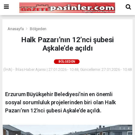
Deneme
Bonusu
Veren
Siteler
deneme
Anasayfa
Bölgeden
bonusu
Halk Pazarı’nın 12’nci şubesi
veren
Aşkale’de açıldı
siteler
2024
bonus
BÖLGEDEN
veren
(İHA) - İhlas Haber Ajansı | 27.01.2026 - 10:48, Güncelleme: 27.01.2026 - 10:48
siteler
Yeni
Bonus
Veren
Erzurum Büyükşehir Belediyesi’nin en önemli
Siteler
sosyal sorumluluk projelerinden biri olan Halk
Pazarı’nın 12’nci şubesi Aşkale’de açıldı.