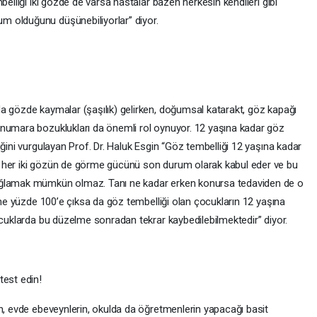
belliği iki gözde de varsa hastalar bazen herkesin kendileri gibi
 olduğunu düşünebiliyorlar” diyor.
a gözde kaymalar (şaşılık) gelirken, doğumsal katarakt, göz kapağı
 numara bozuklukları da önemli rol oynuyor. 12 yaşına kadar göz
iğini vurgulayan Prof. Dr. Haluk Esgin “Göz tembelliği 12 yaşına kadar
 her iki gözün de görme gücünü son durum olarak kabul eder ve bu
ağlamak mümkün olmaz. Tanı ne kadar erken konursa tedaviden de o
örme yüzde 100’e çıksa da göz tembelliği olan çocukların 12 yaşına
çocuklarda bu düzelme sonradan tekrar kaybedilebilmektedir” diyor.
test edin!
in, evde ebeveynlerin, okulda da öğretmenlerin yapacağı basit