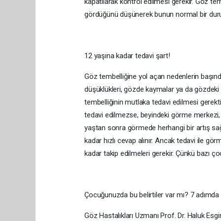
kapatılarak kontrol edilmesi gerekir. Göz tem
gördüğünü düşünerek bunun normal bir durum
12 yaşına kadar tedavi şart!
Göz tembelliğine yol açan nedenlerin başınd
düşüklükleri, gözde kaymalar ya da gözdeki
tembelliğinin mutlaka tedavi edilmesi gerekt
tedavi edilmezse, beyindeki görme merkezi,
yaştan sonra görmede herhangi bir artış s
kadar hızlı cevap alınır. Ancak tedavi ile g
kadar takip edilmeleri gerekir. Çünkü bazı 
Çocuğunuzda bu belirtiler var mı? 7 adımda 
Göz Hastalıkları Uzmanı Prof. Dr. Haluk Esg