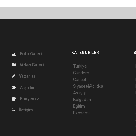
KATEGORİLER
S
Foto Galeri
Video Galeri
Türkiye
Gündem
Yazarlar
Güncel
Siyaset&Politika
Arşivler
Asayiş
Künyemiz
Bölgeden
Eğitim
İletişim
Ekonomi