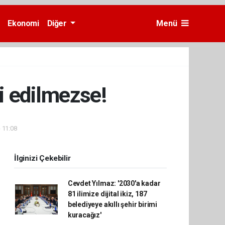
Ekonomi
Diğer
Menü
i edilmezse!
- 11:08
İlginizi Çekebilir
Cevdet Yılmaz: '2030'a kadar
81 ilimize dijital ikiz, 187
belediyeye akıllı şehir birimi
kuracağız'