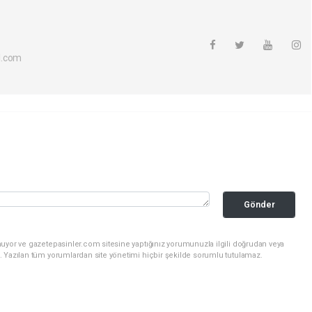
l.com
Gönder
nuyor ve gazetepasinler.com sitesine yaptığınız yorumunuzla ilgili doğrudan veya
. Yazılan tüm yorumlardan site yönetimi hiçbir şekilde sorumlu tutulamaz.