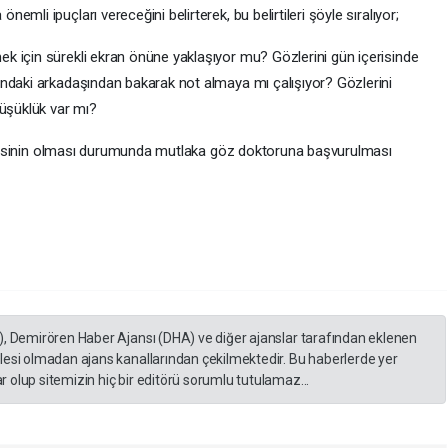
mli ipuçları vereceğini belirterek, bu belirtileri şöyle sıralıyor;
 için sürekli ekran önüne yaklaşıyor mu? Gözlerini gün içerisinde
ndaki arkadaşından bakarak not almaya mı çalışıyor? Gözlerini
düşüklük var mı?
 tanesinin olması durumunda mutlaka göz doktoruna başvurulması
), Demirören Haber Ajansı (DHA) ve diğer ajanslar tarafından eklenen
lesi olmadan ajans kanallarından çekilmektedir. Bu haberlerde yer
 olup sitemizin hiç bir editörü sorumlu tutulamaz...