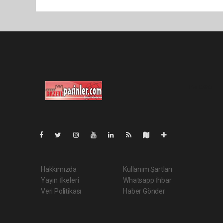
Pro-0.053
Hakkımızda
Kullanım Şartları
Yayın İlkeleri
Whatsapp İhbar
Veri Politikası
Haber Gönder