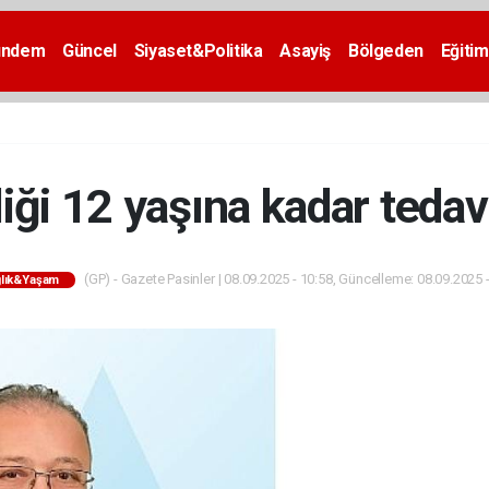
ündem
Güncel
Siyaset&Politika
Asayiş
Bölgeden
Eğitim
iği 12 yaşına kadar tedav
(GP) - Gazete Pasinler | 08.09.2025 - 10:58, Güncelleme: 08.09.2025 
lık&Yaşam