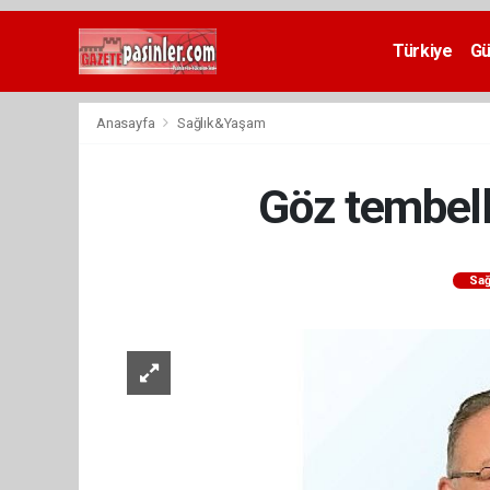
Deneme
Bonusu
Türkiye
G
Veren
Siteler
deneme
Anasayfa
Sağlık&Yaşam
bonusu
veren
siteler
Göz tembell
2024
bonus
veren
siteler
Sağ
Yeni
Bonus
Veren
Siteler