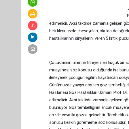
A
E
edilmelidir. Aksi taktirde zamanla gelişen göz 
belirtilerin evde ebeveynleri, okulda da öğre
hastalıklarının sinyallerini veren 5 kritik ipu
Çocuklarının üzerine titreyen, en küçük bi
muayenesi söz konusu olduğunda ise bunu ihm
ilerleyerek çocuğun eğitim hayatından sosyal
Günümüzde yaygın görülen göz tembelliği de
Hastanesi Göz Hastalıkları Uzmanı Prof. Dr. 
edilmelidir. Aksi taktirde zamanla gelişen göz
bulunuyor. Göz tembelliğinin ancak muayene sı
gözde veya iki gözde gelişebilir. Tembellik 
sonucu keskin görememe söz konusudur. Tek ta