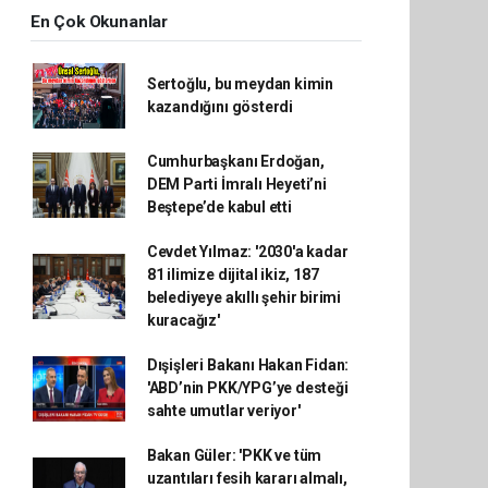
En Çok Okunanlar
Sertoğlu, bu meydan kimin
kazandığını gösterdi
Cumhurbaşkanı Erdoğan,
DEM Parti İmralı Heyeti’ni
Beştepe’de kabul etti
Cevdet Yılmaz: '2030'a kadar
81 ilimize dijital ikiz, 187
belediyeye akıllı şehir birimi
kuracağız'
Dışişleri Bakanı Hakan Fidan:
'ABD’nin PKK/YPG’ye desteği
sahte umutlar veriyor'
Bakan Güler: 'PKK ve tüm
uzantıları fesih kararı almalı,