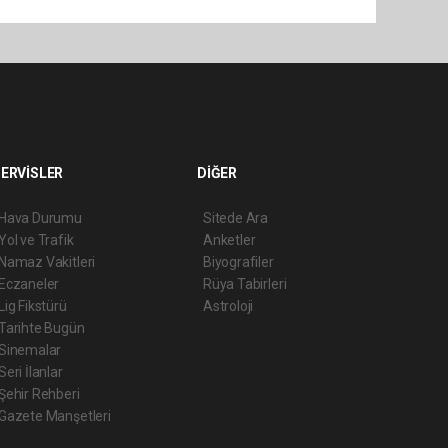
ERVİSLER
DİĞER
Hava Durumu
Sitede Ara
Yol ve Trafik
Anketler
Namaz Vakitleri
Biyografiler
Eczaneler
Rüya Tabirleri
Lig Fikstürü
Astroloji
Tarihte Bugün
Sinemalar
Seri İlanlar
Şehir Rehberi
Gazete Manşetleri