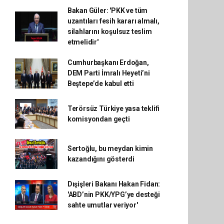
Bakan Güler: 'PKK ve tüm
uzantıları fesih kararı almalı,
silahlarını koşulsuz teslim
etmelidir'
Cumhurbaşkanı Erdoğan,
DEM Parti İmralı Heyeti’ni
Beştepe’de kabul etti
Terörsüz Türkiye yasa teklifi
komisyondan geçti
Sertoğlu, bu meydan kimin
kazandığını gösterdi
Dışişleri Bakanı Hakan Fidan:
'ABD’nin PKK/YPG’ye desteği
sahte umutlar veriyor'