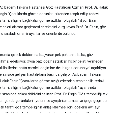
cıbadem Taksim Hastanesi Göz Hastalıkları Uzmanı Prof. Dr. Haluk
sgin “Çocuklarda görme sorunları erkenden tespit edilip tedavi
tembelliğine bağlı kalıcı görme azlıkları oluşabilir” diyor. Bazı
tmenleri alarma geçirmesi gerektiğini vurgulayan Prof. Dr. Esgin, göz
cunu sıraladı, önemli uyarılar ve önerilerde bulundu.
r sorunda çocuk doktoruna başvuran pek çok anne baba, göz
al edebiliyor. Oysa bazı göz hastalıkları hiçbir belirti vermeden
 ilişkilerine hatta meslek seçimine dek birçok soruna yol açabiliyor.
 sinsice gelişen hastalıkların başında geliyor. Acıbadem Taksim
Haluk Esgin “Çocuklarda görme azlığı erkenden tespit edilip tedavi
 tembelliğine bağlı kalıcı görme azlıkları oluşabilir” uyarısında
rasında anlaşılabildiğini belirten Prof. Dr. Esgin “Göz tembelliği tek
olan gözde görüntülerin yeterince ayrıştırılamaması ve iç içe geçmesi
raflı göz tembelliğinin anlaşılabilmesi için, gözlerin ayrı ayrı