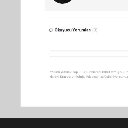
Okuyucu Yorumları
(0)
Yorum yazarak Topluluk Kuralları’nı kabul etmiş bulu
dolaylı tüm sorumluluğu tek başınıza üstleniyorsunuz