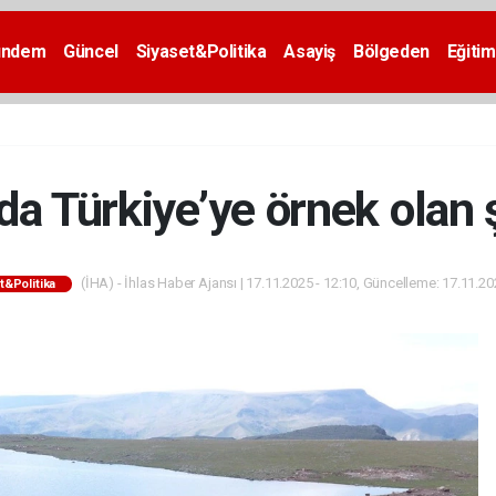
ündem
Güncel
Siyaset&Politika
Asayiş
Bölgeden
Eğitim
da Türkiye’ye örnek olan 
(İHA) - İhlas Haber Ajansı | 17.11.2025 - 12:10, Güncelleme: 17.11.20
t&Politika