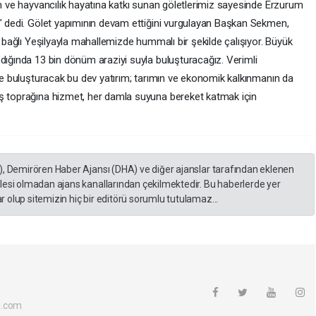
ım ve hayvancılık hayatına katkı sunan göletlerimiz sayesinde Erzurum
r" dedi. Gölet yapımının devam ettiğini vurgulayan Başkan Sekmen,
e bağlı Yeşilyayla mahallemizde hummalı bir şekilde çalışıyor. Büyük
dığında 13 bin dönüm araziyi suyla buluşturacağız. Verimli
tle buluşturacak bu dev yatırım; tarımın ve ekonomik kalkınmanın da
ış toprağına hizmet, her damla suyuna bereket katmak için
), Demirören Haber Ajansı (DHA) ve diğer ajanslar tarafından eklenen
lesi olmadan ajans kanallarından çekilmektedir. Bu haberlerde yer
 olup sitemizin hiç bir editörü sorumlu tutulamaz...
l.com