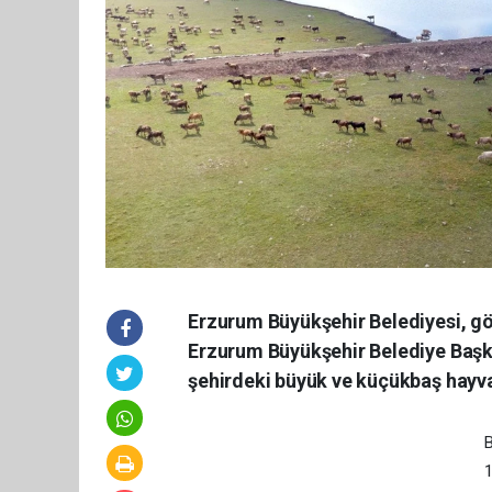
Erzurum Büyükşehir Belediyesi, gö
Erzurum Büyükşehir Belediye Başk
şehirdeki büyük ve küçükbaş hayva
B
1