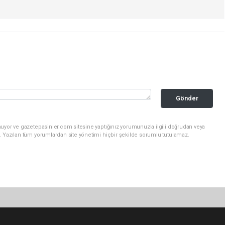
Gönder
nuyor ve gazetepasinler.com sitesine yaptığınız yorumunuzla ilgili doğrudan veya
. Yazılan tüm yorumlardan site yönetimi hiçbir şekilde sorumlu tutulamaz.