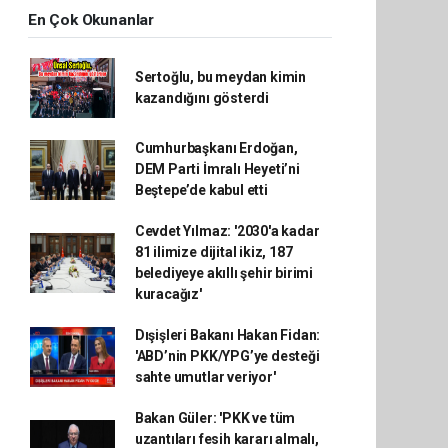
En Çok Okunanlar
Sertoğlu, bu meydan kimin
kazandığını gösterdi
Cumhurbaşkanı Erdoğan,
DEM Parti İmralı Heyeti’ni
Beştepe’de kabul etti
Cevdet Yılmaz: '2030'a kadar
81 ilimize dijital ikiz, 187
belediyeye akıllı şehir birimi
kuracağız'
Dışişleri Bakanı Hakan Fidan:
'ABD’nin PKK/YPG’ye desteği
sahte umutlar veriyor'
Bakan Güler: 'PKK ve tüm
uzantıları fesih kararı almalı,