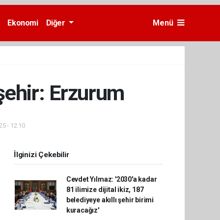
Ekonomi
Diğer
Menü
şehir: Erzurum
25 - 12:10
İlginizi Çekebilir
Cevdet Yılmaz: '2030'a kadar
81 ilimize dijital ikiz, 187
belediyeye akıllı şehir birimi
kuracağız'