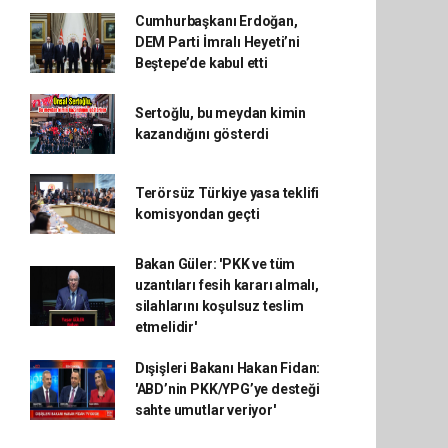
Cumhurbaşkanı Erdoğan,
DEM Parti İmralı Heyeti’ni
Beştepe’de kabul etti
Sertoğlu, bu meydan kimin
kazandığını gösterdi
Terörsüz Türkiye yasa teklifi
komisyondan geçti
Bakan Güler: 'PKK ve tüm
uzantıları fesih kararı almalı,
silahlarını koşulsuz teslim
etmelidir'
Dışişleri Bakanı Hakan Fidan:
'ABD’nin PKK/YPG’ye desteği
sahte umutlar veriyor'