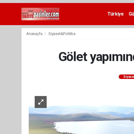
Deneme
Bonusu
Türkiye
G
Veren
Siteler
deneme
Anasayfa
Siyaset&Politika
bonusu
veren
siteler
Gölet yapımın
2024
bonus
veren
siteler
Siyase
Yeni
Bonus
Veren
Siteler