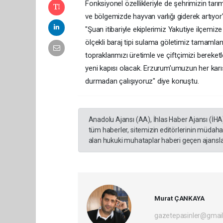
Fonksiyonel özellikleriyle de şehrimizin tar
ve bölgemizde hayvan varlığı giderek artıyo
"Şuan itibariyle ekiplerimiz Yakutiye ilçemiz
ölçekli baraj tipi sulama göletimiz tamamlan
topraklarımızı üretimle ve çiftçimizi bereke
yeni kapısı olacak. Erzurum’umuzun her kar
durmadan çalışıyoruz" diye konuştu.
Anadolu Ajansı (AA), İhlas Haber Ajansı (İHA
tüm haberler, sitemizin editörlerinin müdaha
alan hukuki muhataplar haberi geçen ajanslar
Murat ÇANKAYA
gazetepasinler@gmai