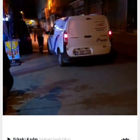
Erkek
|
Kadın
(Haberi Sesli Oku)