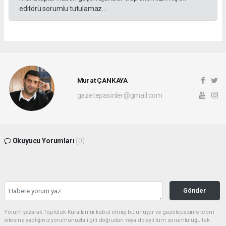
editörü sorumlu tutulamaz...
Murat ÇANKAYA
gazetepasinler@gmail.com
Okuyucu Yorumları
(0)
Gönder
Yorum yazarak Topluluk Kuralları’nı kabul etmiş bulunuyor ve gazetepasinler.com
sitesine yaptığınız yorumunuzla ilgili doğrudan veya dolaylı tüm sorumluluğu tek