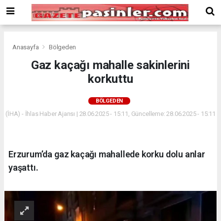
Deneme
Bonusu
Veren
Siteler
deneme
Anasayfa
Bölgeden
bonusu
Gaz kaçağı mahalle sakinlerini
veren
korkuttu
siteler
2024
bonus
BÖLGEDEN
veren
(İHA) - İhlas Haber Ajansı | 28.06.2025 - 15:11, Güncelleme: 28.06.2025 - 15:11
siteler
Yeni
Bonus
Veren
Erzurum’da gaz kaçağı mahallede korku dolu anlar
Siteler
yaşattı.