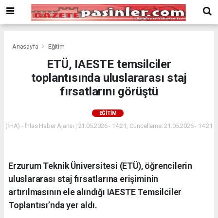
Deneme
Bonusu
Veren
Siteler
deneme
Anasayfa
Eğitim
bonusu
ETÜ, IAESTE temsilciler
veren
toplantısında uluslararası staj
siteler
2024
fırsatlarını görüştü
bonus
veren
EĞITIM
siteler
(İHA) - İhlas Haber Ajansı | 21.05.2026 - 14:21, Güncelleme: 21.05.2026 - 14:21
Yeni
Bonus
Veren
Siteler
Erzurum Teknik Üniversitesi (ETÜ), öğrencilerin
uluslararası staj fırsatlarına erişiminin
artırılmasının ele alındığı IAESTE Temsilciler
Toplantısı’nda yer aldı.