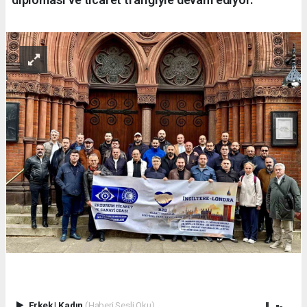
Erkek
|
Kadın
(Haberi Sesli Oku)