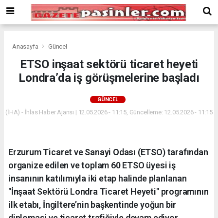
Deneme
Bonusu
Veren
Siteler
deneme
Anasayfa
Güncel
bonusu
ETSO inşaat sektörü ticaret heyeti
veren
Londra’da iş görüşmelerine başladı
siteler
2024
bonus
GÜNCEL
veren
(İHA) - İhlas Haber Ajansı | 12.05.2026 - 11:15, Güncelleme: 12.05.2026 - 11:15
siteler
Yeni
Bonus
Veren
Erzurum Ticaret ve Sanayi Odası (ETSO) tarafından
Siteler
organize edilen ve toplam 60 ETSO üyesi iş
insanının katılımıyla iki etap halinde planlanan
"İnşaat Sektörü Londra Ticaret Heyeti" programının
ilk etabı, İngiltere’nin başkentinde yoğun bir
diplomasi ve ticaret trafiğiyle devam ediyor.