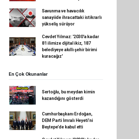
Savunma ve havacılık
sanayiide ihracattaki istikrarlı
yükseliş sürüyor
Cevdet Yılmaz: '2030'a kadar
81 ilimize dijital ikiz, 187
belediyeye akıllı şehir birimi
kuracağız'
En Çok Okunanlar
Sertoğlu, bu meydan kimin
kazandığını gösterdi
Cumhurbaşkanı Erdoğan,
DEM Parti İmralı Heyeti’ni
Beştepe’de kabul etti