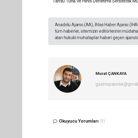
Tansu Tuna ve Hınıs Denetimli Serbestlik Müdü
Anadolu Ajansı (AA), İhlas Haber Ajansı (İHA
tüm haberler, sitemizin editörlerinin müdaha
alan hukuki muhataplar haberi geçen ajanslar
Murat ÇANKAYA
gazetepasinler@gmai
Okuyucu Yorumları
(0)