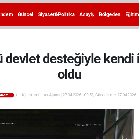
ündem
Güncel
Siyaset&Politika
Asayiş
Bölgeden
Eğitim
devlet desteğiyle kendi 
oldu
(İHA) - İhlas Haber Ajansı | 27.04.2026 - 09:52, Güncelleme: 27.04.2026 -
onomi