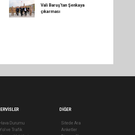
Vali Baruş’tan Şenkaya
çıkarması
ERVİSLER
DİĞER
Hava Durumu
Sitede Ara
Yol ve Trafik
Anketler