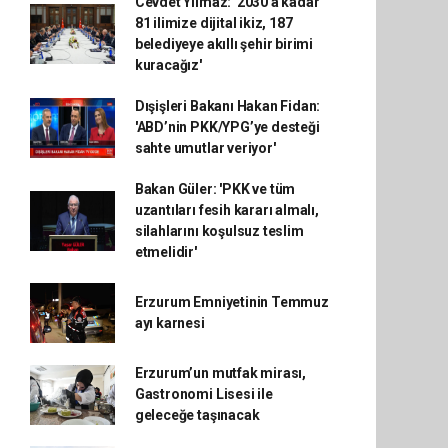
Cevdet Yılmaz: '2030'a kadar
81 ilimize dijital ikiz, 187
belediyeye akıllı şehir birimi
kuracağız'
Dışişleri Bakanı Hakan Fidan:
'ABD’nin PKK/YPG’ye desteği
sahte umutlar veriyor'
Bakan Güler: 'PKK ve tüm
uzantıları fesih kararı almalı,
silahlarını koşulsuz teslim
etmelidir'
Erzurum Emniyetinin Temmuz
ayı karnesi
Erzurum’un mutfak mirası,
Gastronomi Lisesi ile
geleceğe taşınacak