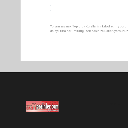
Yorum yazarak Topluluk Kuralları’nı kabul etmiş bulu
dolaylı tüm sorumluluğu tek başınıza üstleniyorsunuz
Pro-0.052