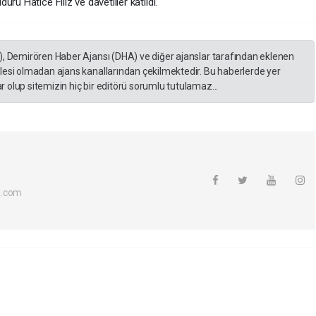
rü Hatice Filiz ve davetliler katıldı.
), Demirören Haber Ajansı (DHA) ve diğer ajanslar tarafından eklenen
lesi olmadan ajans kanallarından çekilmektedir. Bu haberlerde yer
 olup sitemizin hiç bir editörü sorumlu tutulamaz...
l.com