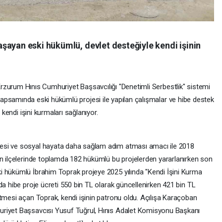
şayan eski hükümlü, devlet desteğiyle kendi işinin
rzurum Hınıs Cumhuriyet Başsavcılığı "Denetimli Serbestlik" sistemi
apsamında eski hükümlü projesi ile yapılan çalışmalar ve hibe destek
 kendi işini kurmaları sağlanıyor.
esi ve sosyal hayata daha sağlam adım atması amacı ile 2018
an ilçelerinde toplamda 182 hükümlü bu projelerden yararlanırken son
i hükümlü İbrahim Toprak projeye 2025 yılında "Kendi İşini Kurma
da hibe proje ücreti 550 bin TL olarak güncellenirken 421 bin TL
etmesi açan Toprak, kendi işinin patronu oldu. Açılışa Karaçoban
uriyet Başsavcısı Yusuf Tuğrul, Hınıs Adalet Komisyonu Başkanı