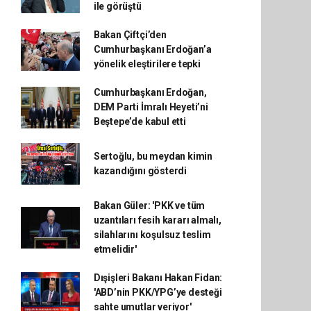
ile görüştü
Bakan Çiftçi’den
Cumhurbaşkanı Erdoğan’a
yönelik eleştirilere tepki
Cumhurbaşkanı Erdoğan,
DEM Parti İmralı Heyeti’ni
Beştepe’de kabul etti
Sertoğlu, bu meydan kimin
kazandığını gösterdi
Bakan Güler: 'PKK ve tüm
uzantıları fesih kararı almalı,
silahlarını koşulsuz teslim
etmelidir'
Dışişleri Bakanı Hakan Fidan:
'ABD’nin PKK/YPG’ye desteği
sahte umutlar veriyor'