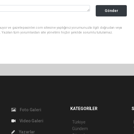
Gönder
nuyor ve gazetepasinler.com sitesine yaptığınız yorumunuzla ilgili doğrudan veya
. Yazılan tüm yorumlardan site yönetimi hiçbir şekilde sorumlu tutulamaz.
KATEGORİLER
S
Foto Galeri
Video Galeri
Türkiye
Gündem
Yazarlar