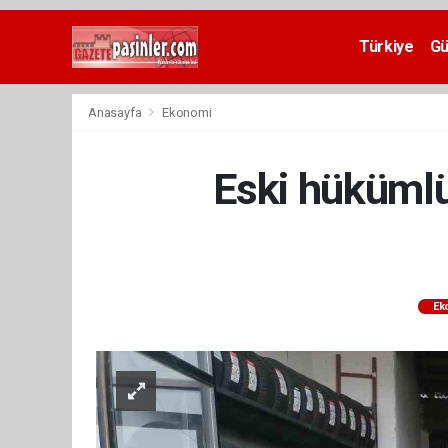
Deneme
Bonusu
Türkiye
G
Veren
Siteler
deneme
Anasayfa
Ekonomi
bonusu
veren
siteler
Eski hükümlü 
2024
bonus
veren
siteler
Yeni
Bonus
Veren
Ek
Siteler