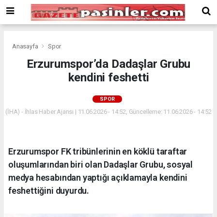
Deneme
Bonusu
Veren
Siteler
deneme
Anasayfa
Spor
bonusu
Erzurumspor’da Dadaşlar Grubu
veren
kendini feshetti
siteler
2024
bonus
SPOR
veren
(İHA) - İhlas Haber Ajansı | 11.06.2026 - 14:52, Güncelleme: 11.06.2026 - 14:52
siteler
Yeni
Bonus
Veren
Erzurumspor FK tribünlerinin en köklü taraftar
Siteler
oluşumlarından biri olan Dadaşlar Grubu, sosyal
medya hesabından yaptığı açıklamayla kendini
feshettiğini duyurdu.