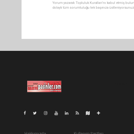
Yorum yazarak Topluluk Kuralları’nı kabul etmiş bulu
dolaylı tüm sorumluluğu tek başınıza üstleniyorsunuz
Pro-0.057
Hakkımızda
Kullanım Şartları