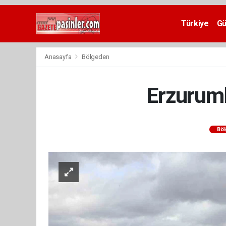
Deneme
Bonusu
Türkiye
G
Veren
Siteler
deneme
Anasayfa
Bölgeden
bonusu
veren
siteler
Erzuruml
2024
bonus
veren
siteler
Bö
Yeni
Bonus
Veren
Siteler