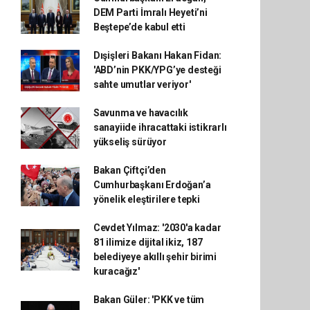
DEM Parti İmralı Heyeti’ni
Beştepe’de kabul etti
Dışişleri Bakanı Hakan Fidan:
'ABD’nin PKK/YPG’ye desteği
sahte umutlar veriyor'
Savunma ve havacılık
sanayiide ihracattaki istikrarlı
yükseliş sürüyor
Bakan Çiftçi’den
Cumhurbaşkanı Erdoğan’a
yönelik eleştirilere tepki
Cevdet Yılmaz: '2030'a kadar
81 ilimize dijital ikiz, 187
belediyeye akıllı şehir birimi
kuracağız'
Bakan Güler: 'PKK ve tüm