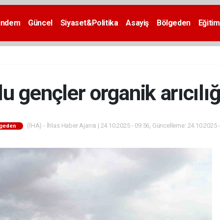
ündem
Güncel
Siyaset&Politika
Asayiş
Bölgeden
Eğitim
u gençler organik arıcılığ
(İHA) - İhlas Haber Ajansı | 24.10.2025 - 09:56, Güncelleme: 24.10.2025 
lgeden