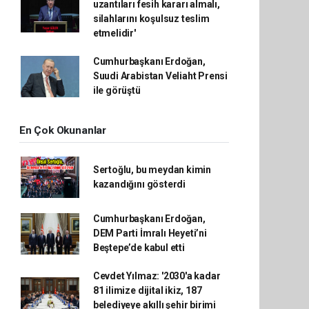
uzantıları fesih kararı almalı,
silahlarını koşulsuz teslim
etmelidir'
Cumhurbaşkanı Erdoğan,
Suudi Arabistan Veliaht Prensi
ile görüştü
En Çok Okunanlar
Sertoğlu, bu meydan kimin
kazandığını gösterdi
Cumhurbaşkanı Erdoğan,
DEM Parti İmralı Heyeti’ni
Beştepe’de kabul etti
Cevdet Yılmaz: '2030'a kadar
81 ilimize dijital ikiz, 187
belediyeye akıllı şehir birimi