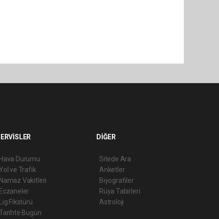
ERVİSLER
DİĞER
Hava Durumu
Sitede Ara
Yol ve Trafik
Anketler
Namaz Vakitleri
Biyografiler
Eczaneler
Rüya Tabirleri
Lig Fikstürü
Astroloji
Tarihte Bugün