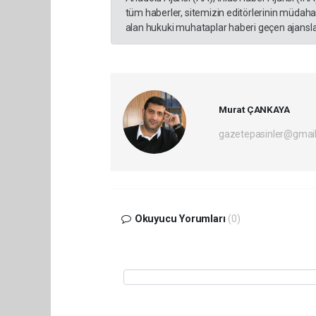
tüm haberler, sitemizin editörlerinin müdaha
alan hukuki muhataplar haberi geçen ajanslar
Murat ÇANKAYA
gazetepasinler@gmai
Okuyucu Yorumları
(0)