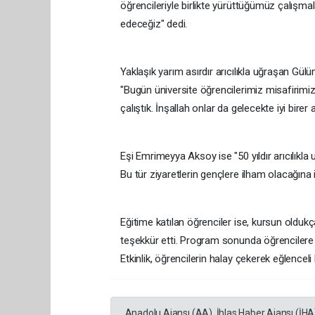
öğrencileriyle birlikte yürüttüğümüz çalışma
edeceğiz" dedi.
Yaklaşık yarım asırdır arıcılıkla uğraşan Gül
"Bugün üniversite öğrencilerimiz misafirimiz ol
çalıştık. İnşallah onlar da gelecekte iyi birer a
Eşi Emrimeyya Aksoy ise "50 yıldır arıcılıkla
Bu tür ziyaretlerin gençlere ilham olacağına i
Eğitime katılan öğrenciler ise, kursun oldukça
teşekkür etti. Program sonunda öğrencilere 
Etkinlik, öğrencilerin halay çekerek eğlenceli
Anadolu Ajansı (AA), İhlas Haber Ajansı (İHA