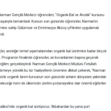
.
arman Gençlik Merkezi öğrencileri, "Organik Bal ve Arıcılık" kursunu
aşarıyla tamamladı. Kursun son gününde öğrenciler, Narman’ın
eneyimine sahip Gülümser ve Emrimeyya Aksoy çiftinden uygulamalı
ndı.
er, arıcılığın temel aşamalarından organik bal üretimine kadar birçok
. Programın finalinde öğrenciler, arı kovanlarının başına geçerek
ı eğitim gerçekleştirdi. Narman Gençlik Merkezi Müdürü Fetullah
iştirmeye yönelik bu tür faaliyetlerin önemine dikkat çekerek, "Narman
izle organik tarım kursunun son gününde arıların dünyasını yakından
geleceğe hem de ülkemizin üretim potansiyeline dair önemli eğitimler
llesi’nde organik bal üretiyoruz. İlkbahardan bu yana yurt