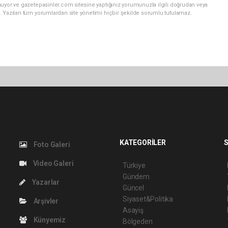
nuyor ve gazetepasinler.com sitesine yaptığınız yorumunuzla ilgili doğrudan veya
. Yazılan tüm yorumlardan site yönetimi hiçbir şekilde sorumlu tutulamaz.
KATEGORİLER
S
Foto Galeri
Video Galeri
Türkiye
Gündem
Yazarlar
Güncel
Siyaset&Politika
Arşivler
Asayiş
Künyemiz
Bölgeden