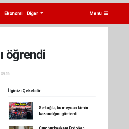
Ekonomi
Diğer
Menü
ı öğrendi
- 09:56
İlginizi Çekebilir
Sertoğlu, bu meydan kimin
kazandığını gösterdi
Cumhurbaşkanı Erdoğan,