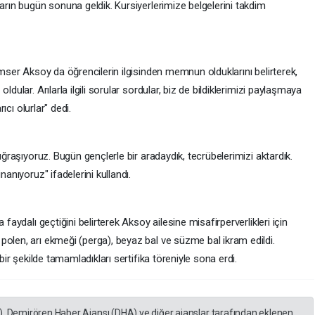
ların bugün sonuna geldik. Kursiyerlerimize belgelerini takdim
ümser Aksoy da öğrencilerin ilgisinden memnun olduklarını belirterek,
dular. Arılarla ilgili sorular sordular, biz de bildiklerimizi paylaşmaya
rıcı olurlar" dedi.
 uğraşıyoruz. Bugün gençlerle bir aradaydık, tecrübelerimizi aktardık.
nanıyoruz" ifadelerini kullandı.
 faydalı geçtiğini belirterek Aksoy ailesine misafirperverlikleri için
polen, arı ekmeği (perga), beyaz bal ve süzme bal ikram edildi.
 bir şekilde tamamladıkları sertifika töreniyle sona erdi.
), Demirören Haber Ajansı (DHA) ve diğer ajanslar tarafından eklenen