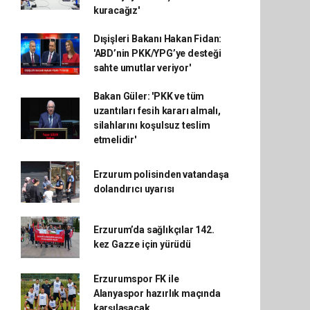
kuracağız'
Dışişleri Bakanı Hakan Fidan:
'ABD’nin PKK/YPG’ye desteği
sahte umutlar veriyor'
Bakan Güler: 'PKK ve tüm
uzantıları fesih kararı almalı,
silahlarını koşulsuz teslim
etmelidir'
Erzurum polisinden vatandaşa
dolandırıcı uyarısı
Erzurum’da sağlıkçılar 142.
kez Gazze için yürüdü
Erzurumspor FK ile
Alanyaspor hazırlık maçında
karşılaşacak