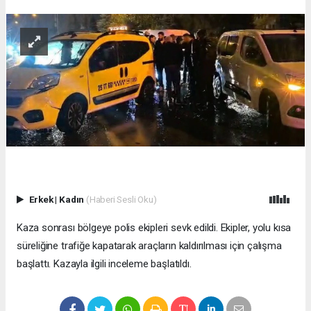
Erkek
|
Kadın
(Haberi Sesli Oku)
Kaza sonrası bölgeye polis ekipleri sevk edildi. Ekipler, yolu kısa
süreliğine trafiğe kapatarak araçların kaldırılması için çalışma
başlattı. Kazayla ilgili inceleme başlatıldı.