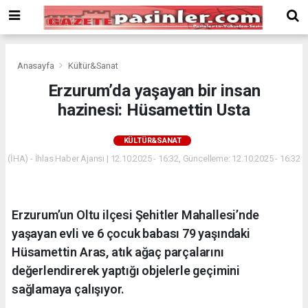
Deneme
Bonusu
Veren
Siteler
deneme
Anasayfa
Kültür&Sanat
bonusu
Erzurum’da yaşayan bir insan
veren
hazinesi: Hüsamettin Usta
siteler
2024
bonus
KÜLTÜR&SANAT
veren
(İHA) - İhlas Haber Ajansı | 12.10.2025 - 16:32, Güncelleme: 12.10.2025 - 16:32
siteler
Yeni
Bonus
Veren
Erzurum’un Oltu ilçesi Şehitler Mahallesi’nde
Siteler
yaşayan evli ve 6 çocuk babası 79 yaşındaki
Hüsamettin Aras, atık ağaç parçalarını
değerlendirerek yaptığı objelerle geçimini
sağlamaya çalışıyor.