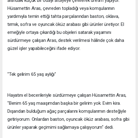
altındaki küçük bir odayı atölyeye çevirerek üretim yapıyor.
Hüsamettin Aras, çevreden topladığı veya komşularının
yardımıyla temin ettiği tahta parçalarından baston, oklava,
tırmık, sofra ve oyuncak öküz arabası gibi ürünler üretiyor. El
emeğiyle ortaya çıkardığı bu objeleri satarak yaşamını
sürdürmeye çalışan Aras, destek verilmesi hâlinde çok daha
güzel işler yapabileceğini ifade ediyor.
"Tek gelirim 65 yaş aylığı"
Hayatını el becerileriyle sürdürmeye çalışan Hüsamettin Aras,
"Benim 65 yaş maaşımdan başka bir gelirim yok. Evim kira.
Dışarıdan bulduğum ağaç parçalarını komşularımın desteğiyle
getiriyorum. Onlardan baston, oyuncak öküz arabası, sofra gibi
ürünler yaparak geçimimi sağlamaya çalışıyorum" dedi.