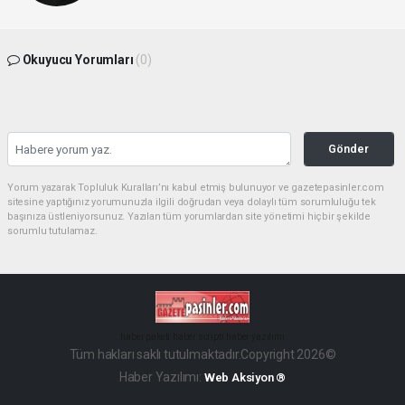
Okuyucu Yorumları
(0)
Gönder
Yorum yazarak Topluluk Kuralları’nı kabul etmiş bulunuyor ve gazetepasinler.com
sitesine yaptığınız yorumunuzla ilgili doğrudan veya dolaylı tüm sorumluluğu tek
başınıza üstleniyorsunuz. Yazılan tüm yorumlardan site yönetimi hiçbir şekilde
sorumlu tutulamaz.
haber paketi
haber scripti
haber yazılımı
Tüm hakları saklı tutulmaktadır.Copyright 2026©
Haber Yazılımı:
Web Aksiyon ®