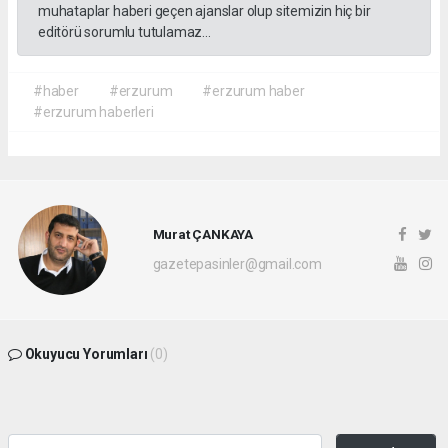
muhataplar haberi geçen ajanslar olup sitemizin hiç bir
editörü sorumlu tutulamaz...
#haber
#erzurum
#erzurum haber
#erzurum haberleri
Murat ÇANKAYA
gazetepasinler@gmail.com
Okuyucu Yorumları
(0)