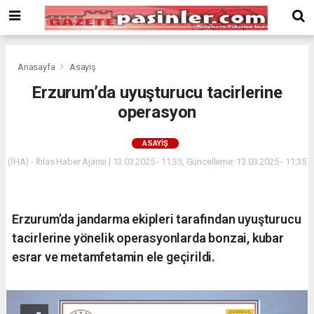
Deneme
Bonusu
Veren
Siteler
deneme
Anasayfa
Asayiş
bonusu
Erzurum’da uyuşturucu tacirlerine
veren
operasyon
siteler
2024
bonus
ASAYIŞ
veren
(İHA) - İhlas Haber Ajansı | 13.03.2025 - 11:35, Güncelleme: 13.03.2025 - 11:35
siteler
Yeni
Bonus
Veren
Erzurum’da jandarma ekipleri tarafından uyuşturucu
Siteler
tacirlerine yönelik operasyonlarda bonzai, kubar
esrar ve metamfetamin ele geçirildi.