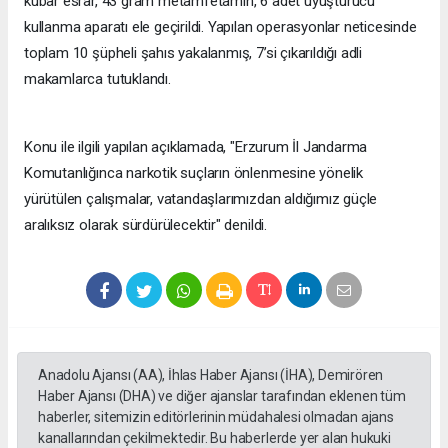
kubar esrar, 43 gram metamfetamin, 6 adet uyuşturucu
kullanma aparatı ele geçirildi. Yapılan operasyonlar neticesinde
toplam 10 şüpheli şahıs yakalanmış, 7’si çıkarıldığı adli
makamlarca tutuklandı.
Konu ile ilgili yapılan açıklamada, "Erzurum İl Jandarma
Komutanlığınca narkotik suçların önlenmesine yönelik
yürütülen çalışmalar, vatandaşlarımızdan aldığımız güçle
aralıksız olarak sürdürülecektir" denildi.
Anadolu Ajansı (AA), İhlas Haber Ajansı (İHA), Demirören
Haber Ajansı (DHA) ve diğer ajanslar tarafından eklenen tüm
haberler, sitemizin editörlerinin müdahalesi olmadan ajans
kanallarından çekilmektedir. Bu haberlerde yer alan hukuki