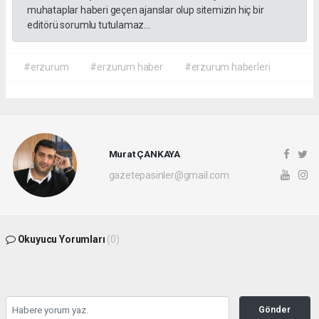
muhataplar haberi geçen ajanslar olup sitemizin hiç bir
editörü sorumlu tutulamaz...
#erzurum
#erzurum haber
#erzurum haberleri
Murat ÇANKAYA
gazetepasinler@gmail.com
Okuyucu Yorumları
(0)
Gönder