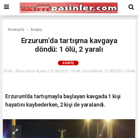
Deneme
Bonusu
Veren
Siteler
deneme
Anasayfa
Asayiş
bonusu
Erzurum’da tartışma kavgaya
veren
döndü: 1 ölü, 2 yaralı
siteler
2024
bonus
ASAYIŞ
veren
(İHA) - İhlas Haber Ajansı | 12.08.2025 - 09:48, Güncelleme: 12.08.2025 - 09:48
siteler
Yeni
Bonus
Veren
Erzurum’da tartışmayla başlayan kavgada 1 kişi
Siteler
hayatını kaybederken, 2 kişi de yaralandı.