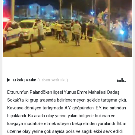
Erkek
|
Kadın
(Haberi Sesli Oku)
Erzurum’un Palandöken ilçesi Yunus Emre Mahallesi Dadaş
Sokak’ta iki grup arasında belirlenemeyen şekilde tartışma çıktı.
Kavgaya dönüşen tartışmada A.Y. göğsünden, E.Y. ise sırtından
bıçaklandı. Bu arada olay yerine yakın bölgede bulunan ve
kavgaya müdahale etmek isteyen bekçi elinden yaralandı. İhbar
üzerine olay yerine çok sayıda polis ve sağlık ekibi sevk edildi.