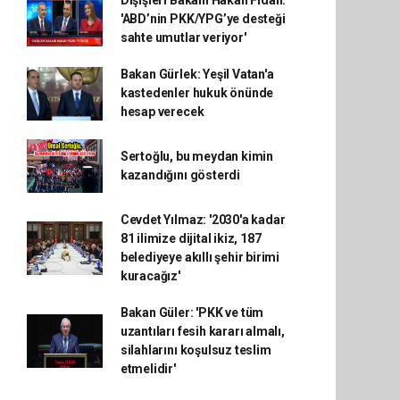
Dışişleri Bakanı Hakan Fidan:
'ABD’nin PKK/YPG’ye desteği
sahte umutlar veriyor'
Bakan Gürlek: Yeşil Vatan'a
kastedenler hukuk önünde
hesap verecek
Sertoğlu, bu meydan kimin
kazandığını gösterdi
Cevdet Yılmaz: '2030'a kadar
81 ilimize dijital ikiz, 187
belediyeye akıllı şehir birimi
kuracağız'
Bakan Güler: 'PKK ve tüm
uzantıları fesih kararı almalı,
silahlarını koşulsuz teslim
etmelidir'