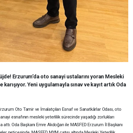
üjde! Erzurum’da oto sanayi ustalarını yoran Mesleki
ihe karışıyor. Yeni uygulamayla sınav ve kayıt artık Oda
rzurum Oto Tamir ve İmalatçıları Esnaf ve Sanatkârlar Odası, oto
anayi esnafının mesleki yeterlilik sürecinde yaşadığı zorlukları
za attı. Oda Başkanı Emre Akdoğan ile MASFED Erzurum İl Başkanı
eler neticesinde, MASFED MYM çatısı altında Mesleki Yeterlilik