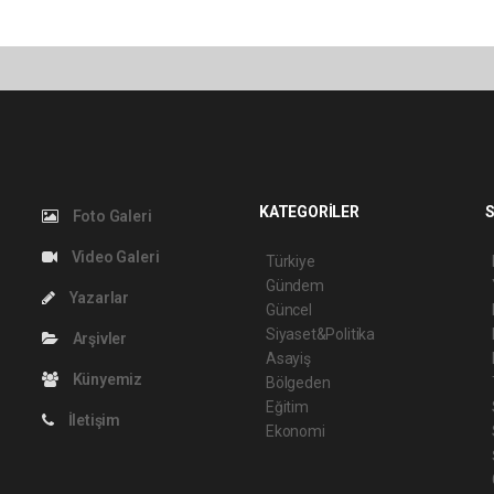
KATEGORİLER
S
Foto Galeri
Video Galeri
Türkiye
Gündem
Yazarlar
Güncel
Siyaset&Politika
Arşivler
Asayiş
Künyemiz
Bölgeden
Eğitim
İletişim
Ekonomi