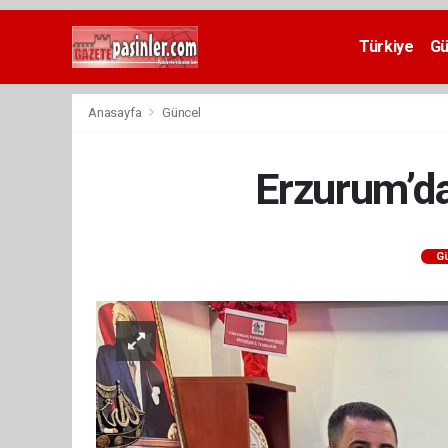
Deneme
Bonusu
Türkiye
G
Veren
Siteler
deneme
Anasayfa
Güncel
bonusu
veren
siteler
Erzurum’da
2024
bonus
veren
siteler
G
Yeni
Bonus
Veren
Siteler