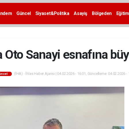
ündem
Güncel
Siyaset&Politika
Asayiş
Bölgeden
Eğitim
 Oto Sanayi esnafına büy
(İHA) - İhlas Haber Ajansı | 04.02.2026 - 16:01, Güncelleme: 04.02.2026 - 
üncel