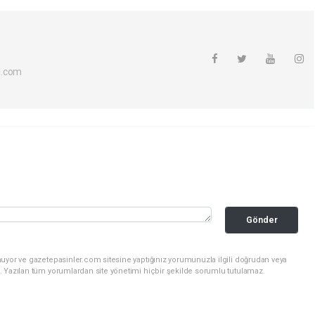
l.com
Gönder
nuyor ve gazetepasinler.com sitesine yaptığınız yorumunuzla ilgili doğrudan veya
. Yazılan tüm yorumlardan site yönetimi hiçbir şekilde sorumlu tutulamaz.