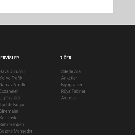
ERVİSLER
DİĞER
Hava Durumu
Sitede Ara
Yol ve Trafik
Anketler
Namaz Vakitleri
Biyografiler
Eczaneler
Rüya Tabirleri
Lig Fikstürü
Astroloji
Tarihte Bugün
Sinemalar
Seri İlanlar
Şehir Rehberi
Gazete Manşetleri