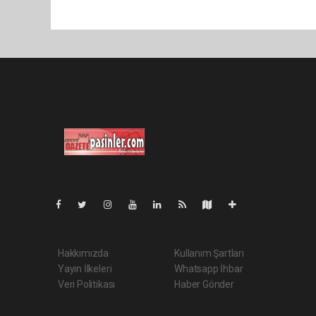
Pro-0.055
Hakkımızda
Kullanım Şartları
Yayın İlkeleri
Whatsapp İhbar
Veri Politikası
Haber Gönder