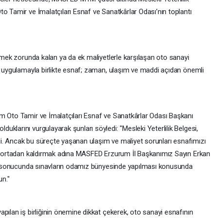
o Tamir ve İmalatçıları Esnaf ve Sanatkârlar Odası’nın toplantı
itmek zorunda kalan ya da ek maliyetlerle karşılaşan oto sanayi
ni uygulamayla birlikte esnaf; zaman, ulaşım ve maddi açıdan önemli
m Oto Tamir ve İmalatçıları Esnaf ve Sanatkârlar Odası Başkanı
klarını vurgulayarak şunları söyledi: "Mesleki Yeterlilik Belgesi,
eldi. Ancak bu süreçte yaşanan ulaşım ve maliyet sorunları esnafımızı
ıyı ortadan kaldırmak adına MASFED Erzurum İl Başkanımız Sayın Erkan
ler sonucunda sınavların odamız bünyesinde yapılması konusunda
un."
pılan iş birliğinin önemine dikkat çekerek, oto sanayi esnafının