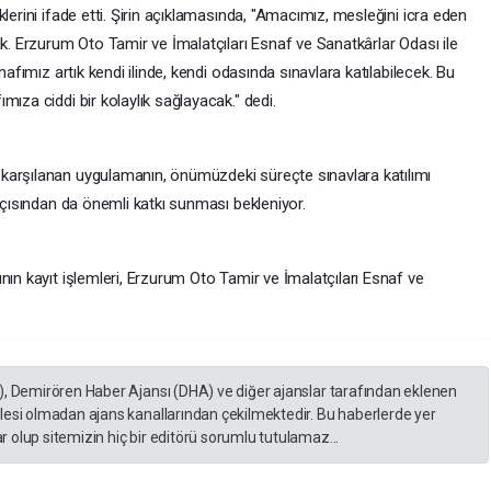
lerini ifade etti. Şirin açıklamasında, "Amacımız, mesleğini icra eden
ak. Erzurum Oto Tamir ve İmalatçıları Esnaf ve Sanatkârlar Odası ile
nafımız artık kendi ilinde, kendi odasında sınavlara katılabilecek. Bu
ıza ciddi bir kolaylık sağlayacak." dedi.
karşılanan uygulamanın, önümüzdeki süreçte sınavlara katılımı
 açısından da önemli katkı sunması bekleniyor.
nın kayıt işlemleri, Erzurum Oto Tamir ve İmalatçıları Esnaf ve
), Demirören Haber Ajansı (DHA) ve diğer ajanslar tarafından eklenen
lesi olmadan ajans kanallarından çekilmektedir. Bu haberlerde yer
 olup sitemizin hiç bir editörü sorumlu tutulamaz...