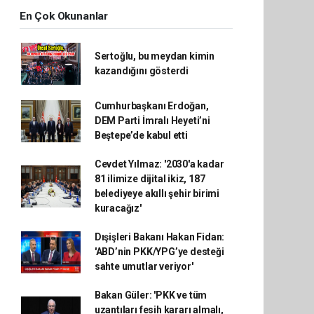
En Çok Okunanlar
Sertoğlu, bu meydan kimin
kazandığını gösterdi
Cumhurbaşkanı Erdoğan,
DEM Parti İmralı Heyeti’ni
Beştepe’de kabul etti
Cevdet Yılmaz: '2030'a kadar
81 ilimize dijital ikiz, 187
belediyeye akıllı şehir birimi
kuracağız'
Dışişleri Bakanı Hakan Fidan:
'ABD’nin PKK/YPG’ye desteği
sahte umutlar veriyor'
Bakan Güler: 'PKK ve tüm
uzantıları fesih kararı almalı,