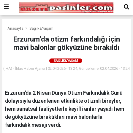
Deneme
Bonusu
Veren
Siteler
deneme
Anasayfa
Sağlık&Yaşam
bonusu
Erzurum’da otizm farkındalığı için
veren
mavi balonlar gökyüzüne bırakıldı
siteler
2024
bonus
SAĞLIK&YAŞAM
veren
(İHA) - İhlas Haber Ajansı | 02.04.2026 - 13:24, Güncelleme: 02.04.2026 - 13:24
siteler
Yeni
Bonus
Veren
Erzurum’da 2 Nisan Dünya Otizm Farkındalık Günü
Siteler
dolayısıyla düzenlenen etkinlikte otizmli bireyler,
hem sanatsal faaliyetlerle keyifli anlar yaşadı hem
de gökyüzüne bıraktıkları mavi balonlarla
farkındalık mesajı verdi.