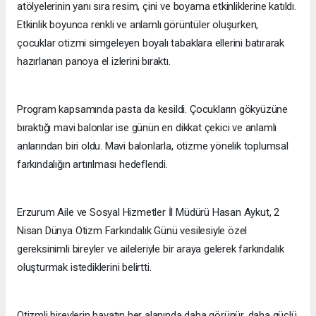
atölyelerinin yanı sıra resim, çini ve boyama etkinliklerine katıldı.
Etkinlik boyunca renkli ve anlamlı görüntüler oluşurken,
çocuklar otizmi simgeleyen boyalı tabaklara ellerini batırarak
hazırlanan panoya el izlerini bıraktı.
Program kapsamında pasta da kesildi. Çocukların gökyüzüne
bıraktığı mavi balonlar ise günün en dikkat çekici ve anlamlı
anlarından biri oldu. Mavi balonlarla, otizme yönelik toplumsal
farkındalığın artırılması hedeflendi.
Erzurum Aile ve Sosyal Hizmetler İl Müdürü Hasan Aykut, 2
Nisan Dünya Otizm Farkındalık Günü vesilesiyle özel
gereksinimli bireyler ve aileleriyle bir araya gelerek farkındalık
oluşturmak istediklerini belirtti.
Otizmli bireylerin hayatın her alanında daha görünür, daha güçlü