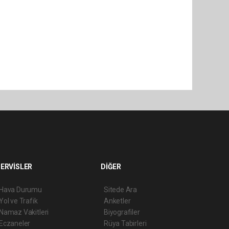
ERVİSLER
DİĞER
Hava Durumu
Sitede Ara
Yol ve Trafik
Anketler
Namaz Vakitleri
Biyografiler
Eczaneler
Rüya Tabirleri