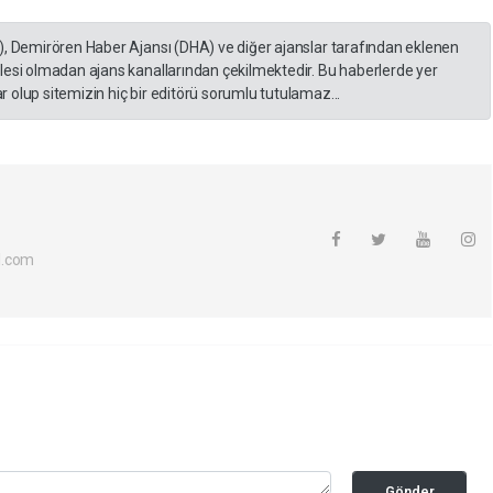
), Demirören Haber Ajansı (DHA) ve diğer ajanslar tarafından eklenen
lesi olmadan ajans kanallarından çekilmektedir. Bu haberlerde yer
 olup sitemizin hiç bir editörü sorumlu tutulamaz...
l.com
Gönder