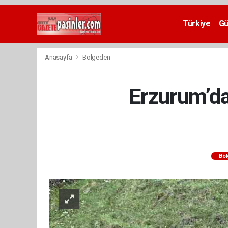
Deneme
Bonusu
Türkiye
G
Veren
Siteler
deneme
Anasayfa
Bölgeden
bonusu
veren
siteler
Erzurum’da
2024
bonus
veren
siteler
Yeni
Bonus
Veren
Bö
Siteler