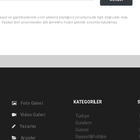
nuyor ve gazetepasinler.com sitesine yaptığınız yorumunuzla ilgili doğrudan veya
. Yazılan tüm yorumlardan site yönetimi hiçbir şekilde sorumlu tutulamaz.
KATEGORİLER
S
Foto Galeri
Video Galeri
Türkiye
Gündem
Yazarlar
Güncel
Siyaset&Politika
Arşivler