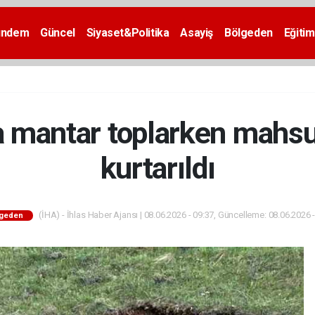
ündem
Güncel
Siyaset&Politika
Asayiş
Bölgeden
Eğitim
 mantar toplarken mahsur
kurtarıldı
(İHA) - İhlas Haber Ajansı | 08.06.2026 - 09:37, Güncelleme: 08.06.2026 
lgeden