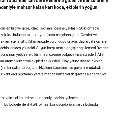
r toplamak için dere kenarına giden ve kar sularının
edeniyle mahsur kalan karı koca, ekiplerin yoğun
dinilen bilgiye göre, olay, Tekman ilçesine yaklaşık 20 kilometre
zaklıkta bulunan bir dere yatağında meydana geldi. Cevdet ve
k amacıyla gitti. Çiftin arazide bulunduğu sırada, dağlardaki karların
debisi aniden yükseldi. Suyun karşı tarafa geçişi engellemesi üzerine
 Durumun yetkililere bildirilmesi üzerine bölgeye kısa sürede İl Afet
arama kurtarma ekipleri sevk edildi. Olay yerine ulaşan ekipler,
un bir çalışma başlattı. Ekiplerin koordineli ve güvenli müdahalesi
kaldıkları noktadan yara almadan kurtarılarak güvenli alana tahliye
ler mevsimsel kar erimeleri nedeniyle debisi yükselen dere
ın bu bölgelerde dikkatli olması konusunda uyarılarda bulundu.