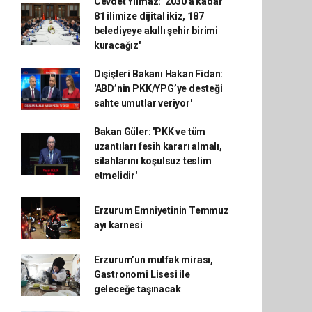
Cevdet Yılmaz: '2030'a kadar
81 ilimize dijital ikiz, 187
belediyeye akıllı şehir birimi
kuracağız'
Dışişleri Bakanı Hakan Fidan:
'ABD’nin PKK/YPG’ye desteği
sahte umutlar veriyor'
Bakan Güler: 'PKK ve tüm
uzantıları fesih kararı almalı,
silahlarını koşulsuz teslim
etmelidir'
Erzurum Emniyetinin Temmuz
ayı karnesi
Erzurum’un mutfak mirası,
Gastronomi Lisesi ile
geleceğe taşınacak