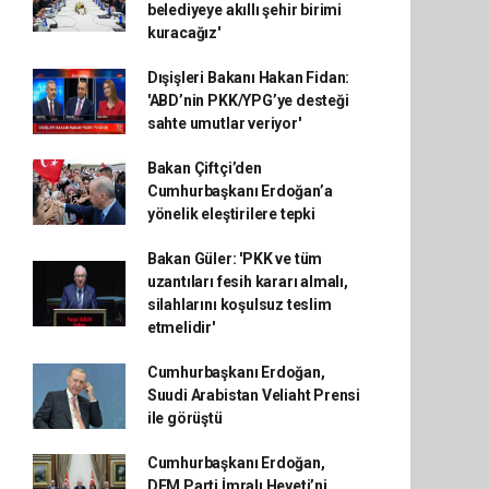
belediyeye akıllı şehir birimi
kuracağız'
Dışişleri Bakanı Hakan Fidan:
'ABD’nin PKK/YPG’ye desteği
sahte umutlar veriyor'
Bakan Çiftçi’den
Cumhurbaşkanı Erdoğan’a
yönelik eleştirilere tepki
Bakan Güler: 'PKK ve tüm
uzantıları fesih kararı almalı,
silahlarını koşulsuz teslim
etmelidir'
Cumhurbaşkanı Erdoğan,
Suudi Arabistan Veliaht Prensi
ile görüştü
Cumhurbaşkanı Erdoğan,
DEM Parti İmralı Heyeti’ni