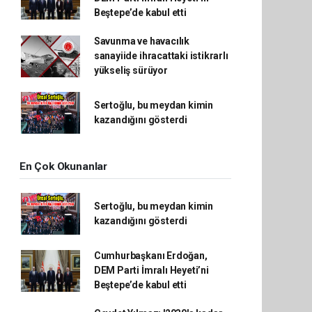
Beştepe’de kabul etti
Savunma ve havacılık
sanayiide ihracattaki istikrarlı
yükseliş sürüyor
Sertoğlu, bu meydan kimin
kazandığını gösterdi
En Çok Okunanlar
Sertoğlu, bu meydan kimin
kazandığını gösterdi
Cumhurbaşkanı Erdoğan,
DEM Parti İmralı Heyeti’ni
Beştepe’de kabul etti