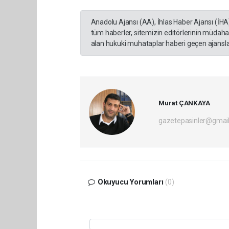
Anadolu Ajansı (AA), İhlas Haber Ajansı (İHA
tüm haberler, sitemizin editörlerinin müdaha
alan hukuki muhataplar haberi geçen ajanslar
Murat ÇANKAYA
gazetepasinler@gmai
Okuyucu Yorumları
(0)