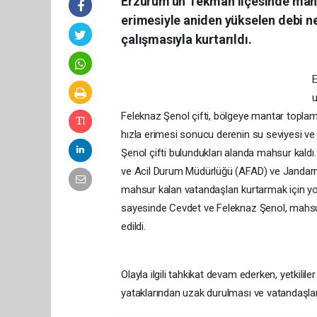
Erzurum’un Tekman ilçesinde manta
erimesiyle aniden yükselen debi n
çalışmasıyla kurtarıldı.
E
u
Feleknaz Şenol çifti, bölgeye mantar toplama
hızla erimesi sonucu derenin su seviyesi ve 
Şenol çifti bulundukları alanda mahsur kaldı.
ve Acil Durum Müdürlüğü (AFAD) ve Jandarma 
mahsur kalan vatandaşları kurtarmak için yoğ
sayesinde Cevdet ve Feleknaz Şenol, mahsur 
edildi.
Olayla ilgili tahkikat devam ederken, yetkili
yataklarından uzak durulması ve vatandaşlar