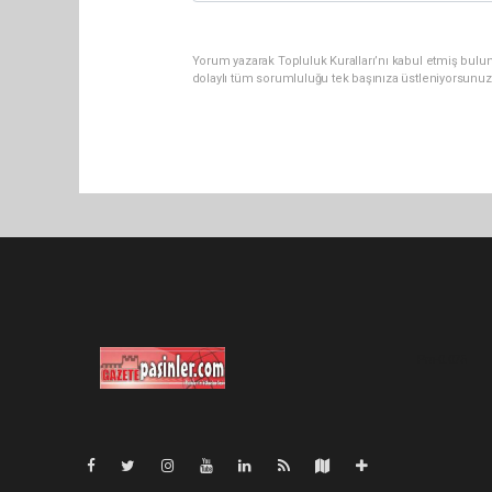
Yorum yazarak Topluluk Kuralları’nı kabul etmiş bulu
dolaylı tüm sorumluluğu tek başınıza üstleniyorsunuz
Pro-0.075