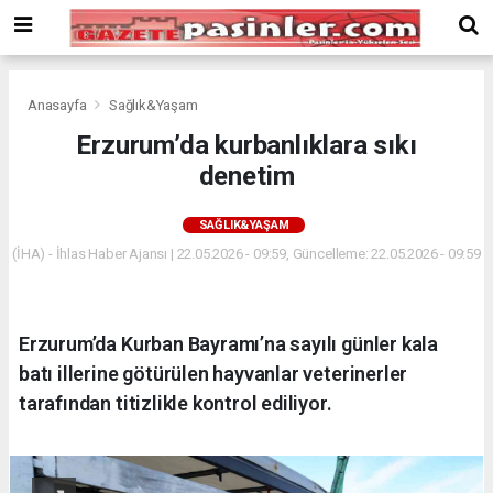
Deneme
Bonusu
Veren
Siteler
deneme
Anasayfa
Sağlık&Yaşam
bonusu
Erzurum’da kurbanlıklara sıkı
veren
denetim
siteler
2024
bonus
SAĞLIK&YAŞAM
veren
(İHA) - İhlas Haber Ajansı | 22.05.2026 - 09:59, Güncelleme: 22.05.2026 - 09:59
siteler
Yeni
Bonus
Veren
Erzurum’da Kurban Bayramı’na sayılı günler kala
Siteler
batı illerine götürülen hayvanlar veterinerler
tarafından titizlikle kontrol ediliyor.