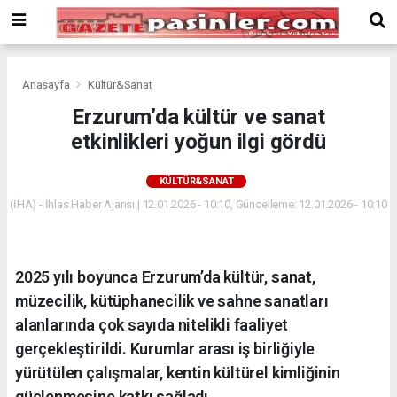
Deneme
Bonusu
Veren
Siteler
deneme
Anasayfa
Kültür&Sanat
bonusu
Erzurum’da kültür ve sanat
veren
etkinlikleri yoğun ilgi gördü
siteler
2024
bonus
KÜLTÜR&SANAT
veren
(İHA) - İhlas Haber Ajansı | 12.01.2026 - 10:10, Güncelleme: 12.01.2026 - 10:10
siteler
Yeni
Bonus
Veren
2025 yılı boyunca Erzurum’da kültür, sanat,
Siteler
müzecilik, kütüphanecilik ve sahne sanatları
alanlarında çok sayıda nitelikli faaliyet
gerçekleştirildi. Kurumlar arası iş birliğiyle
yürütülen çalışmalar, kentin kültürel kimliğinin
güçlenmesine katkı sağladı.