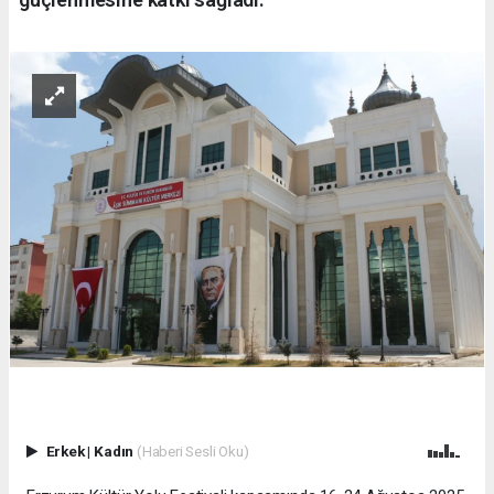
Erkek
|
Kadın
(Haberi Sesli Oku)