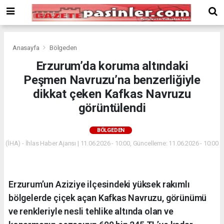
Deneme
Bonusu
Veren
Siteler
deneme
Anasayfa
Bölgeden
bonusu
Erzurum’da koruma altındaki
veren
Peşmen Navruzu’na benzerliğiyle
siteler
2024
dikkat çeken Kafkas Navruzu
bonus
görüntülendi
veren
siteler
BÖLGEDEN
Yeni
Bonus
(İHA) - İhlas Haber Ajansı | 11.06.2026 - 10:00, Güncelleme: 11.06.2026 - 10:00
Veren
Siteler
Erzurum’un Aziziye ilçesindeki yüksek rakımlı
bölgelerde çiçek açan Kafkas Navruzu, görünümü
ve renkleriyle nesli tehlike altında olan ve