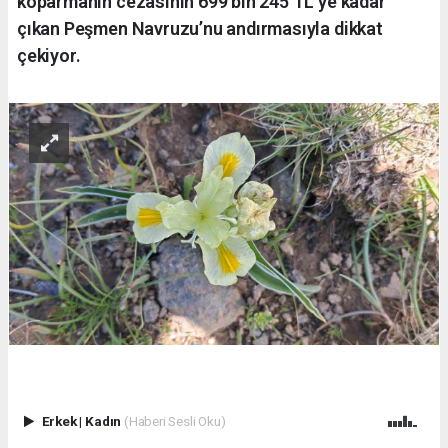
koparmanın cezasının 699 bin 245 TL’ye kadar
çıkan Peşmen Navruzu’nu andırmasıyla dikkat
çekiyor.
Erkek
|
Kadın
(Haberi Sesli Oku)