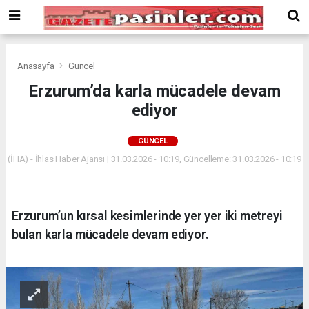
Deneme
Bonusu
Veren
Siteler
deneme
Anasayfa
Güncel
bonusu
Erzurum’da karla mücadele devam
veren
ediyor
siteler
2024
bonus
GÜNCEL
veren
(İHA) - İhlas Haber Ajansı | 31.03.2026 - 10:19, Güncelleme: 31.03.2026 - 10:19
siteler
Yeni
Bonus
Veren
Erzurum’un kırsal kesimlerinde yer yer iki metreyi
Siteler
bulan karla mücadele devam ediyor.