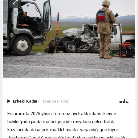
Erkek
|
Kadın
(Haberi Sesli Oku)
Erzurum’da 2025 yılının Temmuz ayı trafik istatistiklerine
bakıldığında jandarma bölgesinde meydana gelen trafik
kazalarında daha çok maddi hasarlar yaşandığı görülüyor.
Jandarma Genel Komutanlığı tarafından açıklanan aylık trafik