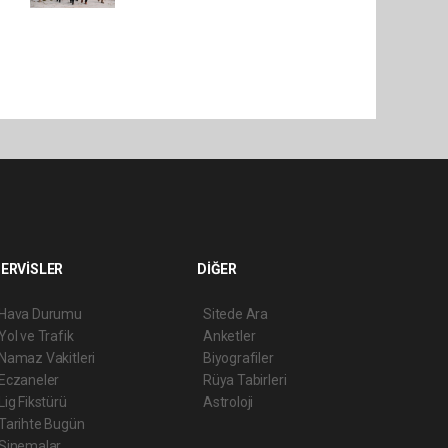
ERVİSLER
DİĞER
Hava Durumu
Sitede Ara
Yol ve Trafik
Anketler
Namaz Vakitleri
Biyografiler
Eczaneler
Rüya Tabirleri
Lig Fikstürü
Astroloji
Tarihte Bugün
Sinemalar