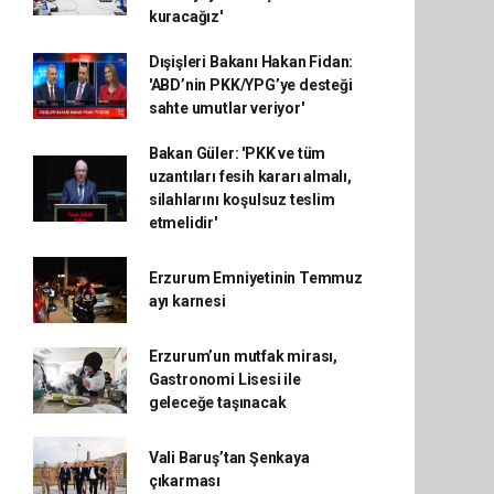
kuracağız'
Dışişleri Bakanı Hakan Fidan:
'ABD’nin PKK/YPG’ye desteği
sahte umutlar veriyor'
Bakan Güler: 'PKK ve tüm
uzantıları fesih kararı almalı,
silahlarını koşulsuz teslim
etmelidir'
Erzurum Emniyetinin Temmuz
ayı karnesi
Erzurum’un mutfak mirası,
Gastronomi Lisesi ile
geleceğe taşınacak
Vali Baruş’tan Şenkaya
çıkarması