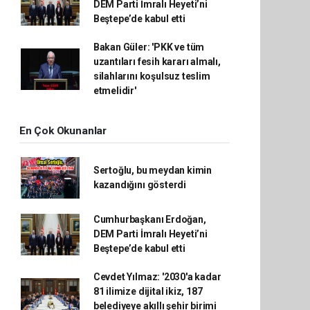
DEM Parti İmralı Heyeti’ni
Beştepe’de kabul etti
Bakan Güler: 'PKK ve tüm
uzantıları fesih kararı almalı,
silahlarını koşulsuz teslim
etmelidir'
En Çok Okunanlar
Sertoğlu, bu meydan kimin
kazandığını gösterdi
Cumhurbaşkanı Erdoğan,
DEM Parti İmralı Heyeti’ni
Beştepe’de kabul etti
Cevdet Yılmaz: '2030'a kadar
81 ilimize dijital ikiz, 187
belediyeye akıllı şehir birimi