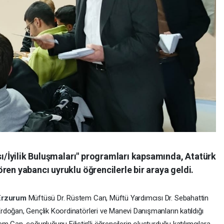
ası/İyilik Buluşmaları" programları kapsamında, Atatürk
ren yabancı uyruklu öğrencilerle bir araya geldi.
Erzurum
Müftüsü Dr. Rüstem Can, Müftü Yardımcısı Dr. Sebahattin
rdoğan, Gençlik Koordinatörleri ve Manevi Danışmanların katıldığı
m Can, çoğunluğunu Filistin’li öğrencilerin oluşturduğu katılımcılara