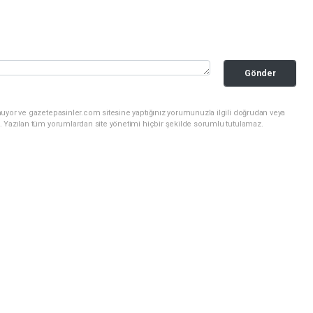
Gönder
nuyor ve gazetepasinler.com sitesine yaptığınız yorumunuzla ilgili doğrudan veya
. Yazılan tüm yorumlardan site yönetimi hiçbir şekilde sorumlu tutulamaz.