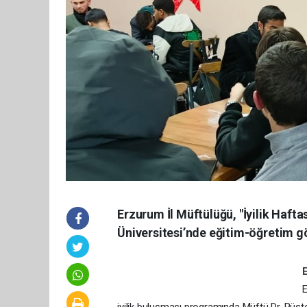
Erzurum İl Müftülüğü, "İyilik Haft
Üniversitesi’nde eğitim-öğretim gö
E
iyilik buluşması programında Müftü Dr. Rüste