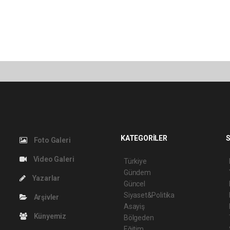
KATEGORİLER
S
Foto Galeri
Video Galeri
Türkiye
Gündem
Yazarlar
Güncel
Siyaset&Politika
Arşivler
Asayiş
Künyemiz
Bölgeden
Eğitim