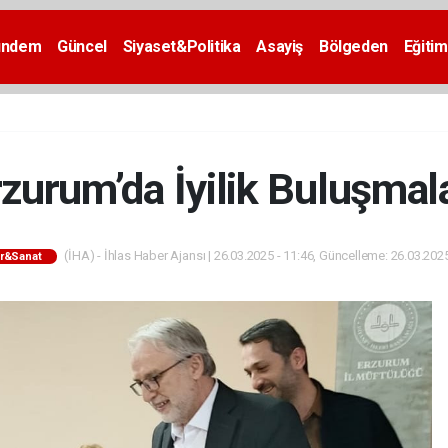
ündem
Güncel
Siyaset&Politika
Asayiş
Bölgeden
Eğitim
zurum’da İyilik Buluşmal
(İHA) - İhlas Haber Ajansı | 26.03.2025 - 11:46, Güncelleme: 26.03.2025
ür&Sanat