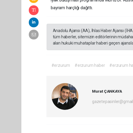
bayram harçlığı dağıttı.
Anadolu Ajansı (AA), İhlas Haber Ajansı (İHA
tüm haberler, sitemizin editörlerinin müdaha
alan hukuki muhataplar haberi geçen ajanslar
#erzurum
#erzurum haber
#erzurum ha
Murat ÇANKAYA
gazetepasinler@gmai