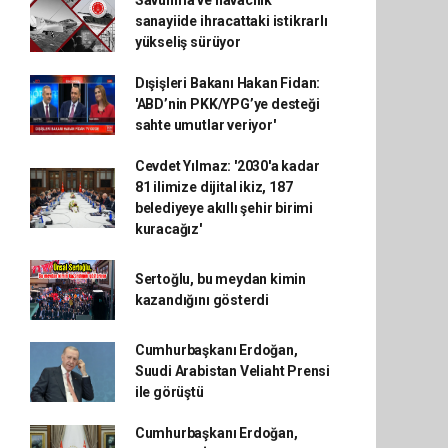
Savunma ve havacılık
sanayiide ihracattaki istikrarlı
yükseliş sürüyor
Dışişleri Bakanı Hakan Fidan:
'ABD’nin PKK/YPG’ye desteği
sahte umutlar veriyor'
Cevdet Yılmaz: '2030'a kadar
81 ilimize dijital ikiz, 187
belediyeye akıllı şehir birimi
kuracağız'
Sertoğlu, bu meydan kimin
kazandığını gösterdi
Cumhurbaşkanı Erdoğan,
Suudi Arabistan Veliaht Prensi
ile görüştü
Cumhurbaşkanı Erdoğan,