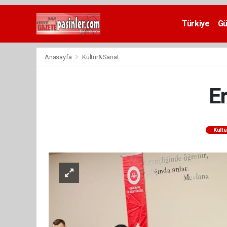
Deneme
Bonusu
Türkiye
G
Veren
Siteler
deneme
Anasayfa
Kültür&Sanat
bonusu
veren
siteler
Er
2024
bonus
veren
siteler
Kült
Yeni
Bonus
Veren
Siteler