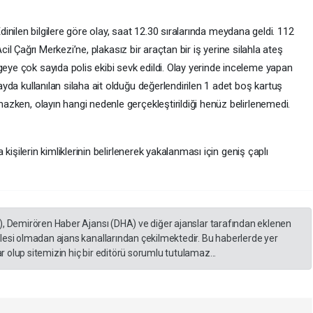
dinilen bilgilere göre olay, saat 12.30 sıralarında meydana geldi. 112
cil Çağrı Merkezi’ne, plakasız bir araçtan bir iş yerine silahla ateş
geye çok sayıda polis ekibi sevk edildi. Olay yerinde inceleme yapan
layda kullanılan silaha ait olduğu değerlendirilen 1 adet boş kartuş
lmazken, olayın hangi nedenle gerçekleştirildiği henüz belirlenemedi.
ya kişilerin kimliklerinin belirlenerek yakalanması için geniş çaplı
), Demirören Haber Ajansı (DHA) ve diğer ajanslar tarafından eklenen
lesi olmadan ajans kanallarından çekilmektedir. Bu haberlerde yer
 olup sitemizin hiç bir editörü sorumlu tutulamaz...