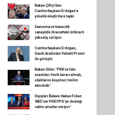
Bakan Çiftçi’den
Cumhurbaşkanı Erdoğan’a
yönelik eleştirilere tepki
Savunma ve havacılık
sanayiide ihracattaki istikrarlı
yükseliş sürüyor
Cumhurbaşkanı Erdoğan,
Suudi Arabistan Veliaht Prensi
ile görüştü
Bakan Güler: 'PKK ve tüm
uzantıları fesih kararı almalı,
silahlarını koşulsuz teslim
etmelidir'
Dışişleri Bakanı Hakan Fidan:
'ABD’nin PKK/YPG’ye desteği
sahte umutlar veriyor'