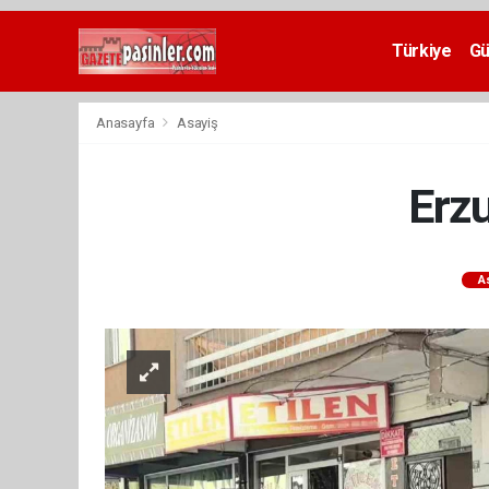
Deneme
Bonusu
Türkiye
G
Veren
Siteler
deneme
Anasayfa
Asayiş
bonusu
veren
siteler
Erzu
2024
bonus
veren
siteler
A
Yeni
Bonus
Veren
Siteler