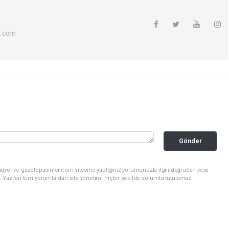
l.com
Gönder
nuyor ve gazetepasinler.com sitesine yaptığınız yorumunuzla ilgili doğrudan veya
. Yazılan tüm yorumlardan site yönetimi hiçbir şekilde sorumlu tutulamaz.