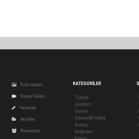
KATEGORİLER
S
Foto Galeri
Video Galeri
Türkiye
Gündem
Yazarlar
Güncel
Siyaset&Politika
Arşivler
Asayiş
Künyemiz
Bölgeden
Eğitim