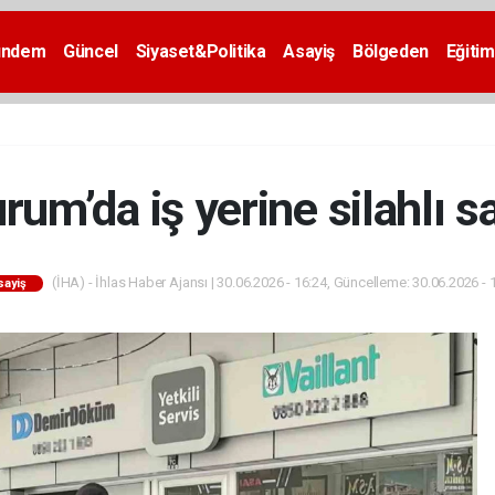
ündem
Güncel
Siyaset&Politika
Asayiş
Bölgeden
Eğitim
rum’da iş yerine silahlı sa
(İHA) - İhlas Haber Ajansı | 30.06.2026 - 16:24, Güncelleme: 30.06.2026 - 
sayiş