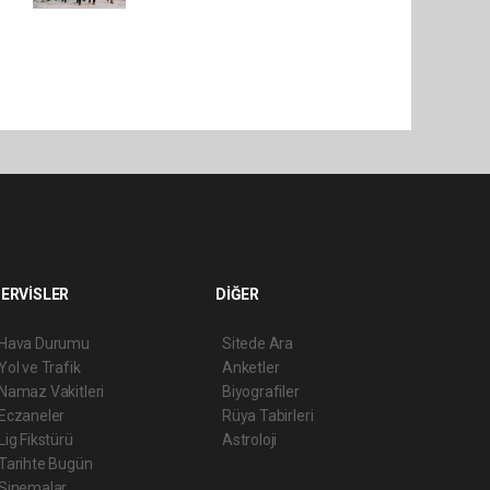
ERVİSLER
DİĞER
Hava Durumu
Sitede Ara
Yol ve Trafik
Anketler
Namaz Vakitleri
Biyografiler
Eczaneler
Rüya Tabirleri
Lig Fikstürü
Astroloji
Tarihte Bugün
Sinemalar