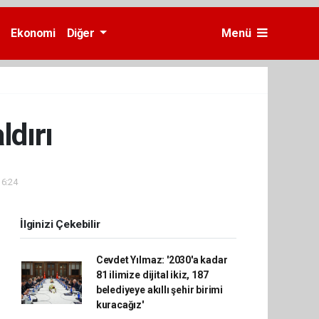
Ekonomi
Diğer
Menü
ldırı
16:24
İlginizi Çekebilir
Cevdet Yılmaz: '2030'a kadar
81 ilimize dijital ikiz, 187
belediyeye akıllı şehir birimi
kuracağız'