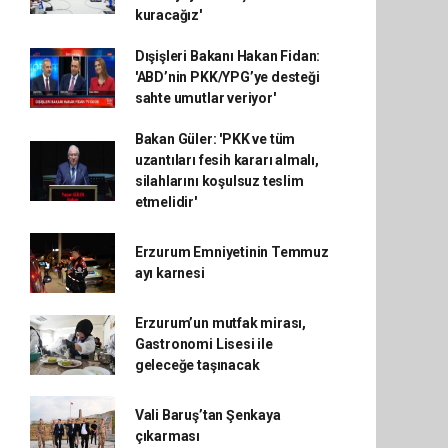
kuracağız'
Dışişleri Bakanı Hakan Fidan:
'ABD’nin PKK/YPG’ye desteği
sahte umutlar veriyor'
Bakan Güler: 'PKK ve tüm
uzantıları fesih kararı almalı,
silahlarını koşulsuz teslim
etmelidir'
Erzurum Emniyetinin Temmuz
ayı karnesi
Erzurum’un mutfak mirası,
Gastronomi Lisesi ile
geleceğe taşınacak
Vali Baruş’tan Şenkaya
çıkarması