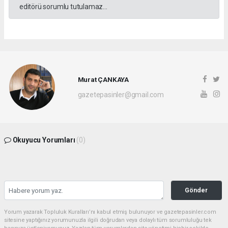
editörü sorumlu tutulamaz...
Murat ÇANKAYA
gazetepasinler@gmail.com
Okuyucu Yorumları
(0)
Gönder
Yorum yazarak Topluluk Kuralları’nı kabul etmiş bulunuyor ve gazetepasinler.com
sitesine yaptığınız yorumunuzla ilgili doğrudan veya dolaylı tüm sorumluluğu tek