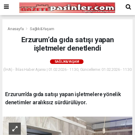
Deneme
Bonusu
Veren
Siteler
deneme
Anasayfa
Sağlık&Yaşam
bonusu
Erzurum’da gıda satışı yapan
veren
işletmeler denetlendi
siteler
2024
bonus
SAĞLIK&YAŞAM
veren
(İHA) - İhlas Haber Ajansı | 01.02.2026 - 11:30, Güncelleme: 01.02.2026 - 11:30
siteler
Yeni
Bonus
Veren
Erzurum’da gıda satışı yapan işletmelere yönelik
Siteler
denetimler aralıksız sürdürülüyor.