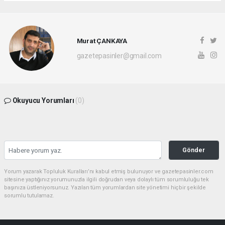
Murat ÇANKAYA
gazetepasinler@gmail.com
Okuyucu Yorumları
(0)
Gönder
Yorum yazarak Topluluk Kuralları’nı kabul etmiş bulunuyor ve gazetepasinler.com
sitesine yaptığınız yorumunuzla ilgili doğrudan veya dolaylı tüm sorumluluğu tek
başınıza üstleniyorsunuz. Yazılan tüm yorumlardan site yönetimi hiçbir şekilde
sorumlu tutulamaz.