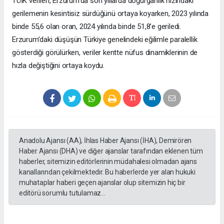
TÜİK verileri, Erzurum’da son yıllarda doğurganlık hızındaki
gerilemenin kesintisiz sürdüğünü ortaya koyarken, 2023 yılında
binde 55,6 olan oran, 2024 yılında binde 51,8’e geriledi.
Erzurum’daki düşüşün Türkiye genelindeki eğilimle paralellik
gösterdiği görülürken, veriler kentte nüfus dinamiklerinin de
hızla değiştiğini ortaya koydu.
Anadolu Ajansı (AA), İhlas Haber Ajansı (İHA), Demirören
Haber Ajansı (DHA) ve diğer ajanslar tarafından eklenen tüm
haberler, sitemizin editörlerinin müdahalesi olmadan ajans
kanallarından çekilmektedir. Bu haberlerde yer alan hukuki
muhataplar haberi geçen ajanslar olup sitemizin hiç bir
editörü sorumlu tutulamaz...