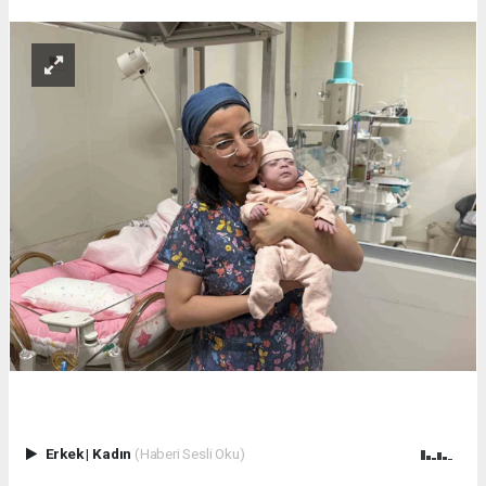
Erkek
|
Kadın
(Haberi Sesli Oku)