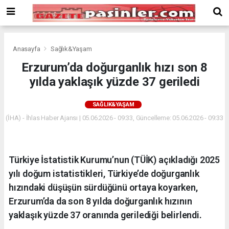
Deneme
Bonusu
Veren
Siteler
deneme
Anasayfa
Sağlık&Yaşam
bonusu
Erzurum’da doğurganlık hızı son 8
veren
yılda yaklaşık yüzde 37 geriledi
siteler
2024
bonus
SAĞLIK&YAŞAM
veren
(İHA) - İhlas Haber Ajansı | 05.06.2026 - 09:33, Güncelleme: 05.06.2026 - 09:33
siteler
Yeni
Bonus
Veren
Türkiye İstatistik Kurumu’nun (TÜİK) açıkladığı 2025
Siteler
yılı doğum istatistikleri, Türkiye’de doğurganlık
hızındaki düşüşün sürdüğünü ortaya koyarken,
Erzurum’da da son 8 yılda doğurganlık hızının
yaklaşık yüzde 37 oranında gerilediği belirlendi.