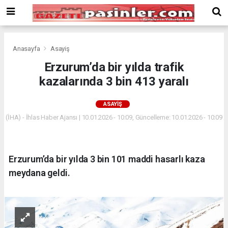
Deneme
Bonusu
Veren
Siteler
deneme
Anasayfa
Asayiş
bonusu
Erzurum’da bir yılda trafik
veren
kazalarında 3 bin 413 yaralı
siteler
2024
bonus
ASAYIŞ
veren
(İHA) - İhlas Haber Ajansı | 10.01.2026 - 10:09, Güncelleme: 10.01.2026 - 10:09
siteler
Yeni
Bonus
Veren
Erzurum’da bir yılda 3 bin 101 maddi hasarlı kaza
Siteler
meydana geldi.