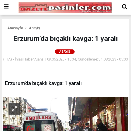
Deneme
Bonusu
Veren
Siteler
deneme
Anasayfa
Asayiş
bonusu
Erzurum’da bıçaklı kavga: 1 yaralı
veren
siteler
ASAYIŞ
2024
bonus
(İHA) - İhlas Haber Ajansı | 09.06.2023 - 15:34, Güncelleme: 31.08.2023 - 05:00
veren
siteler
Yeni
Erzurum’da bıçaklı kavga: 1 yaralı
Bonus
Veren
Siteler