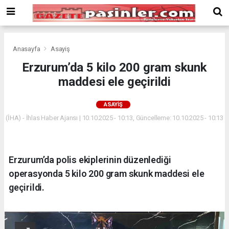
Deneme
Bonusu
Veren
Siteler
deneme
Anasayfa
Asayiş
bonusu
Erzurum’da 5 kilo 200 gram skunk
veren
maddesi ele geçirildi
siteler
2024
bonus
ASAYIŞ
veren
(İHA) - İhlas Haber Ajansı | 10.10.2025 - 10:13, Güncelleme: 10.10.2025 - 10:13
siteler
Yeni
Bonus
Veren
Erzurum’da polis ekiplerinin düzenlediği
Siteler
operasyonda 5 kilo 200 gram skunk maddesi ele
geçirildi.