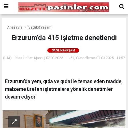
Deneme
Bonusu
Veren
Siteler
deneme
Anasayfa
Sağlık&Yaşam
bonusu
Erzurum’da 415 işletme denetlendi
veren
siteler
SAĞLIK&YAŞAM
2024
bonus
(İHA) - İhlas Haber Ajansı | 07.03.2025 - 11:57, Güncelleme: 07.03.2025 - 11:57
veren
siteler
Yeni
Erzurum’da yem, gıda ve gıda ile temas eden madde,
Bonus
Veren
malzeme üreten işletmelere yönelik denetimler
Siteler
devam ediyor.