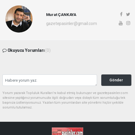
Murat ÇANKAYA
gazetepasinler@gmail.com
Okuyucu Yorumları
(0)
Gönder
Yorum yazarak Topluluk Kuralları’nı kabul etmiş bulunuyor ve gazetepasinler.com
sitesine yaptığınız yorumunuzla ilgili doğrudan veya dolaylı tüm sorumluluğu tek
başınıza üstleniyorsunuz. Yazılan tüm yorumlardan site yönetimi hiçbir şekilde
sorumlu tutulamaz.