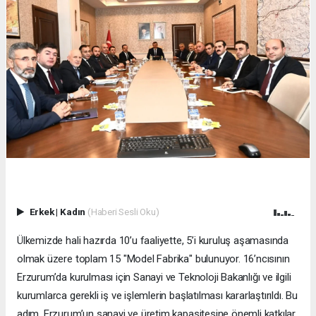
Erkek
|
Kadın
(Haberi Sesli Oku)
Ülkemizde hali hazırda 10’u faaliyette, 5’i kuruluş aşamasında
olmak üzere toplam 15 "Model Fabrika" bulunuyor. 16’ncısının
Erzurum’da kurulması için Sanayi ve Teknoloji Bakanlığı ve ilgili
kurumlarca gerekli iş ve işlemlerin başlatılması kararlaştırıldı. Bu
adım, Erzurum’un sanayi ve üretim kapasitesine önemli katkılar