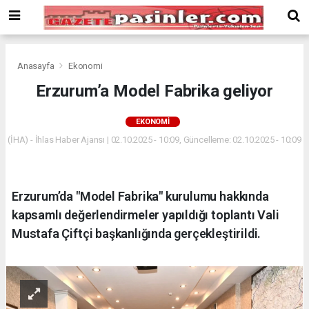
Deneme
Bonusu
Veren
Siteler
deneme
Anasayfa
Ekonomi
bonusu
Erzurum’a Model Fabrika geliyor
veren
siteler
EKONOMI
2024
bonus
(İHA) - İhlas Haber Ajansı | 02.10.2025 - 10:09, Güncelleme: 02.10.2025 - 10:09
veren
siteler
Yeni
Erzurum’da "Model Fabrika" kurulumu hakkında
Bonus
Veren
kapsamlı değerlendirmeler yapıldığı toplantı Vali
Siteler
Mustafa Çiftçi başkanlığında gerçekleştirildi.