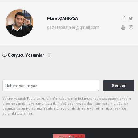
Murat ÇANKAYA
gazetepasinler@gmail.com
Okuyucu Yorumları
(0)
Gönder
Yorum yazarak Topluluk Kuralları’nı kabul etmiş bulunuyor ve gazetepasinler.com
sitesine yaptığınız yorumunuzla ilgili doğrudan veya dolaylı tüm sorumluluğu tek
başınıza üstleniyorsunuz. Yazılan tüm yorumlardan site yönetimi hiçbir şekilde
sorumlu tutulamaz.