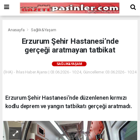
Deneme
Bonusu
Veren
Siteler
deneme
Anasayfa
Sağlık&Yaşam
bonusu
Erzurum Şehir Hastanesi’nde
veren
gerçeği aratmayan tatbikat
siteler
2024
bonus
SAĞLIK&YAŞAM
veren
(İHA) - İhlas Haber Ajansı | 03.06.2026 - 10:24, Güncelleme: 03.06.2026 - 10:24
siteler
Yeni
Bonus
Veren
Erzurum Şehir Hastanesi’nde düzenlenen kırmızı
Siteler
kodlu deprem ve yangın tatbikatı gerçeği aratmadı.