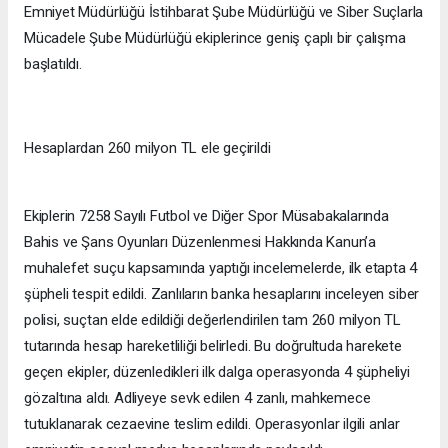
Emniyet Müdürlüğü İstihbarat Şube Müdürlüğü ve Siber Suçlarla
Mücadele Şube Müdürlüğü ekiplerince geniş çaplı bir çalışma
başlatıldı.
Hesaplardan 260 milyon TL ele geçirildi
Ekiplerin 7258 Sayılı Futbol ve Diğer Spor Müsabakalarında
Bahis ve Şans Oyunları Düzenlenmesi Hakkında Kanun’a
muhalefet suçu kapsamında yaptığı incelemelerde, ilk etapta 4
şüpheli tespit edildi. Zanlıların banka hesaplarını inceleyen siber
polisi, suçtan elde edildiği değerlendirilen tam 260 milyon TL
tutarında hesap hareketliliği belirledi. Bu doğrultuda harekete
geçen ekipler, düzenledikleri ilk dalga operasyonda 4 şüpheliyi
gözaltına aldı. Adliyeye sevk edilen 4 zanlı, mahkemece
tutuklanarak cezaevine teslim edildi. Operasyonlar ilgili anlar