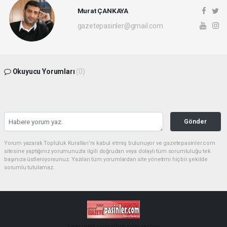
Murat ÇANKAYA
gazetepasinler@gmail.com
Okuyucu Yorumları
(0)
Gönder
Yorum yazarak Topluluk Kuralları’nı kabul etmiş bulunuyor ve gazetepasinler.com
sitesine yaptığınız yorumunuzla ilgili doğrudan veya dolaylı tüm sorumluluğu tek
başınıza üstleniyorsunuz. Yazılan tüm yorumlardan site yönetimi hiçbir şekilde
sorumlu tutulamaz.
haber paketi
haber scripti
haber yazılımı