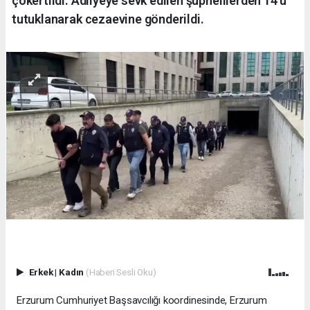
çökertildi. Adliyeye sevk edilen şüphelilerden 14’ü
tutuklanarak cezaevine gönderildi.
Erkek
|
Kadın
(Haberi Sesli Oku)
Erzurum Cumhuriyet Başsavcılığı koordinesinde, Erzurum