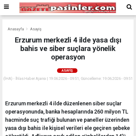
Deneme
Bonusu
Veren
Siteler
deneme
Anasayfa
Asayiş
bonusu
Erzurum merkezli 4 ilde yasa dışı
veren
bahis ve siber suçlara yönelik
siteler
2024
operasyon
bonus
veren
ASAYIŞ
siteler
(İHA) - İhlas Haber Ajansı | 19.06.2026 - 09:51, Güncelleme: 19.06.2026 - 09:51
Yeni
Bonus
Veren
Siteler
Erzurum merkezli 4 ilde düzenlenen siber suçlar
operasyonunda, banka hesaplarında 260 milyon TL
hacminde suç trafiği bulunan ve paneller üzerinden
yasa dışı bahis ile kişisel verileri ele geçiren şebeke