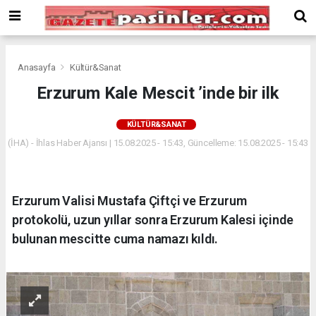
Deneme
Bonusu
Veren
Siteler
deneme
Anasayfa
Kültür&Sanat
bonusu
Erzurum Kale Mescit ’inde bir ilk
veren
siteler
KÜLTÜR&SANAT
2024
bonus
(İHA) - İhlas Haber Ajansı | 15.08.2025 - 15:43, Güncelleme: 15.08.2025 - 15:43
veren
siteler
Yeni
Erzurum Valisi Mustafa Çiftçi ve Erzurum
Bonus
Veren
protokolü, uzun yıllar sonra Erzurum Kalesi içinde
Siteler
bulunan mescitte cuma namazı kıldı.