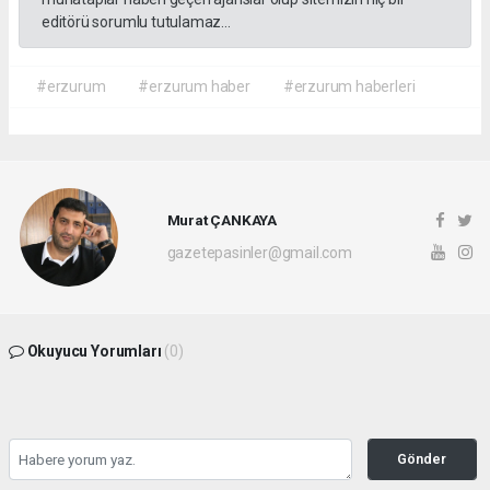
editörü sorumlu tutulamaz...
#erzurum
#erzurum haber
#erzurum haberleri
Murat ÇANKAYA
gazetepasinler@gmail.com
Okuyucu Yorumları
(0)
Gönder