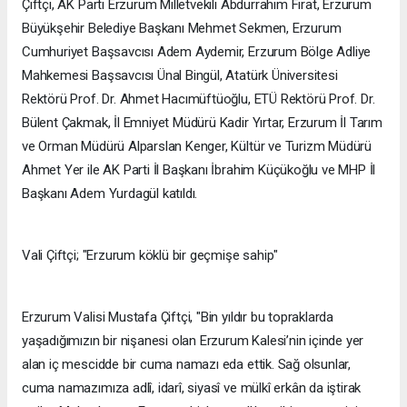
Çiftçi, AK Parti Erzurum Milletvekili Abdurrahim Fırat, Erzurum
Büyükşehir Belediye Başkanı Mehmet Sekmen, Erzurum
Cumhuriyet Başsavcısı Adem Aydemir, Erzurum Bölge Adliye
Mahkemesi Başsavcısı Ünal Bingül, Atatürk Üniversitesi
Rektörü Prof. Dr. Ahmet Hacımüftüoğlu, ETÜ Rektörü Prof. Dr.
Bülent Çakmak, İl Emniyet Müdürü Kadir Yırtar, Erzurum İl Tarım
ve Orman Müdürü Alparslan Kenger, Kültür ve Turizm Müdürü
Ahmet Yer ile AK Parti İl Başkanı İbrahim Küçükoğlu ve MHP İl
Başkanı Adem Yurdagül katıldı.
Vali Çiftçi; "Erzurum köklü bir geçmişe sahip"
Erzurum Valisi Mustafa Çiftçi, "Bin yıldır bu topraklarda
yaşadığımızın bir nişanesi olan Erzurum Kalesi’nin içinde yer
alan iç mescidde bir cuma namazı eda ettik. Sağ olsunlar,
cuma namazımıza adlî, idarî, siyasî ve mülkî erkân da iştirak