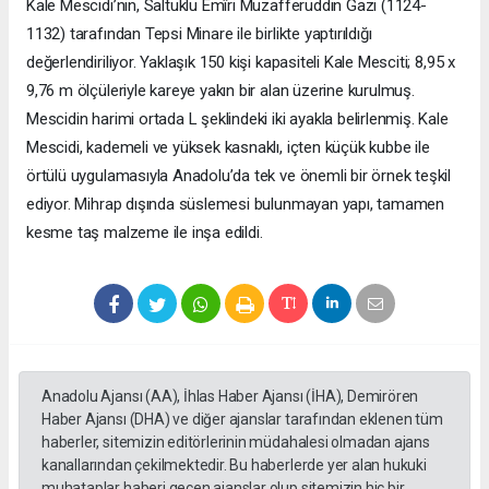
Kale Mescidi’nin, Saltuklu Emîri Muzafferüddin Gazi (1124-
1132) tarafından Tepsi Minare ile birlikte yaptırıldığı
değerlendiriliyor. Yaklaşık 150 kişi kapasiteli Kale Mesciti; 8,95 x
9,76 m ölçüleriyle kareye yakın bir alan üzerine kurulmuş.
Mescidin harimi ortada L şeklindeki iki ayakla belirlenmiş. Kale
Mescidi, kademeli ve yüksek kasnaklı, içten küçük kubbe ile
örtülü uygulamasıyla Anadolu’da tek ve önemli bir örnek teşkil
ediyor. Mihrap dışında süslemesi bulunmayan yapı, tamamen
kesme taş malzeme ile inşa edildi.
Anadolu Ajansı (AA), İhlas Haber Ajansı (İHA), Demirören
Haber Ajansı (DHA) ve diğer ajanslar tarafından eklenen tüm
haberler, sitemizin editörlerinin müdahalesi olmadan ajans
kanallarından çekilmektedir. Bu haberlerde yer alan hukuki
muhataplar haberi geçen ajanslar olup sitemizin hiç bir