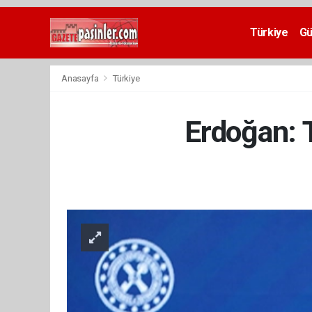
Deneme
Bonusu
Türkiye
G
Veren
Siteler
deneme
Anasayfa
Türkiye
bonusu
veren
siteler
Erdoğan: T
2024
bonus
veren
siteler
Yeni
Bonus
Veren
Siteler