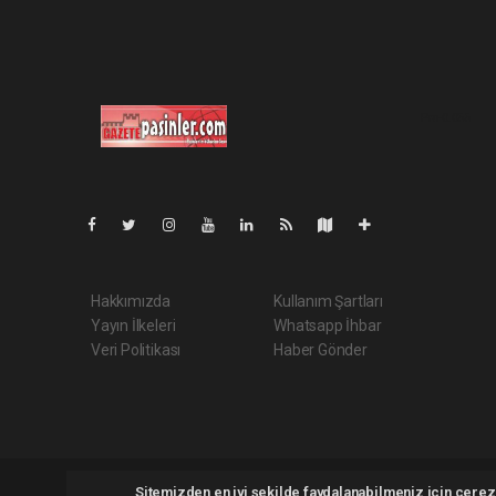
Pro-0.055
Hakkımızda
Kullanım Şartları
Yayın İlkeleri
Whatsapp İhbar
Veri Politikası
Haber Gönder
Gazetepasinler.com Tüm hakları saklı tutulmaktadır. Copyrigh
Sitemizden en iyi şekilde faydalanabilmeniz için çerezl