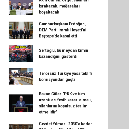
Akın Gürlek: Örgüt silahları
bırakacak, mağaraları
boşaltacak
Cumhurbaşkanı Erdoğan,
DEM Parti İmralı Heyeti’ni
Beştepe’de kabul etti
Sertoğlu, bu meydan kimin
kazandığını gösterdi
Terörsüz Türkiye yasa teklifi
komisyondan geçti
Bakan Güler: 'PKK ve tüm
uzantıları fesih kararı almalı,
silahlarını koşulsuz teslim
etmelidir'
Cevdet Yılmaz: '2030'a kadar