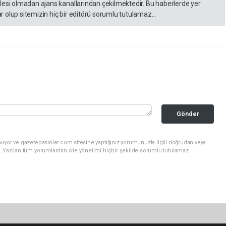
lesi olmadan ajans kanallarından çekilmektedir. Bu haberlerde yer
 olup sitemizin hiç bir editörü sorumlu tutulamaz...
Gönder
nuyor ve gazetepasinler.com sitesine yaptığınız yorumunuzla ilgili doğrudan veya
. Yazılan tüm yorumlardan site yönetimi hiçbir şekilde sorumlu tutulamaz.