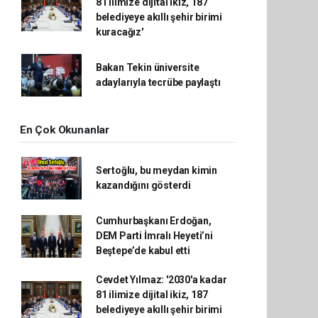
81 ilimize dijital ikiz, 187
belediyeye akıllı şehir birimi
kuracağız'
Bakan Tekin üniversite
adaylarıyla tecrübe paylaştı
En Çok Okunanlar
Sertoğlu, bu meydan kimin
kazandığını gösterdi
Cumhurbaşkanı Erdoğan,
DEM Parti İmralı Heyeti’ni
Beştepe’de kabul etti
Cevdet Yılmaz: '2030'a kadar
81 ilimize dijital ikiz, 187
belediyeye akıllı şehir birimi