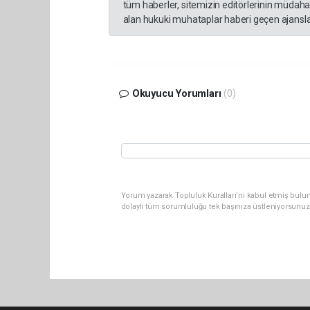
tüm haberler, sitemizin editörlerinin müdaha
alan hukuki muhataplar haberi geçen ajanslar
Okuyucu Yorumları
(0)
Yorum yazarak Topluluk Kuralları’nı kabul etmiş bulu
dolaylı tüm sorumluluğu tek başınıza üstleniyorsunuz