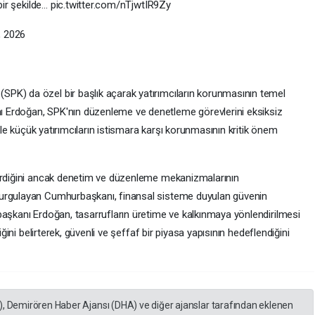
 bir şekilde… pic.twitter.com/nTjwtIR9Zy
, 2026
PK) da özel bir başlık açarak yatırımcıların korunmasının temel
 Erdoğan, SPK'nın düzenleme ve denetleme görevlerini eksiksiz
ikle küçük yatırımcıların istismara karşı korunmasının kritik önem
çerdiğini ancak denetim ve düzenleme mekanizmalarının
vurgulayan Cumhurbaşkanı, finansal sisteme duyulan güvenin
başkanı Erdoğan, tasarrufların üretime ve kalkınmaya yönlendirilmesi
iğini belirterek, güvenli ve şeffaf bir piyasa yapısının hedeflendiğini
), Demirören Haber Ajansı (DHA) ve diğer ajanslar tarafından eklenen