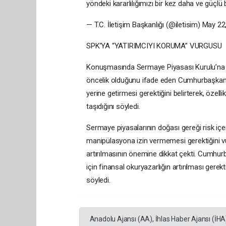
yöndeki kararlılığımızı bir kez daha ve güçlü
— T.C. İletişim Başkanlığı (@iletisim) May 22
SPK’YA “YATIRIMCIYI KORUMA” VURGUSU
Konuşmasında Sermaye Piyasası Kurulu’na (S
öncelik olduğunu ifade eden Cumhurbaşkanı
yerine getirmesi gerektiğini belirterek, özell
taşıdığını söyledi.
Sermaye piyasalarının doğası gereği risk i
manipülasyona izin vermemesi gerektiğini 
artırılmasının önemine dikkat çekti. Cumhur
için finansal okuryazarlığın artırılması gerekt
söyledi.
Anadolu Ajansı (AA), İhlas Haber Ajansı (İHA