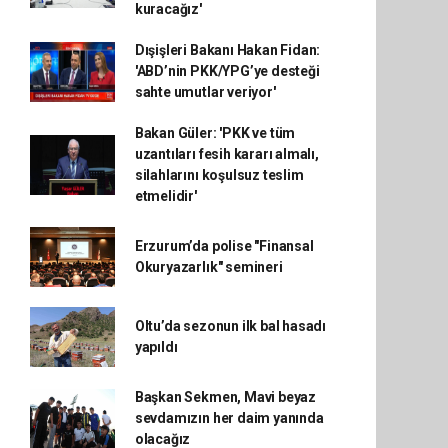
kuracağız'
Dışişleri Bakanı Hakan Fidan:
'ABD’nin PKK/YPG’ye desteği
sahte umutlar veriyor'
Bakan Güler: 'PKK ve tüm
uzantıları fesih kararı almalı,
silahlarını koşulsuz teslim
etmelidir'
Erzurum’da polise "Finansal
Okuryazarlık" semineri
Oltu’da sezonun ilk bal hasadı
yapıldı
Başkan Sekmen, Mavi beyaz
sevdamızın her daim yanında
olacağız