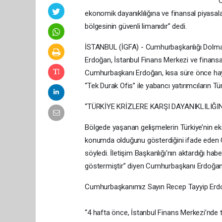
O
ekonomik dayanıklılığına ve finansal piyasa
bölgesinin güvenli limanıdır” dedi.
İSTANBUL (İGFA) - Cumhurbaşkanlığı Dolm
Erdoğan, İstanbul Finans Merkezi ve finansal 
Cumhurbaşkanı Erdoğan, kısa süre önce haya
“Tek Durak Ofis” ile yabancı yatırımcıların Türki
“TÜRKİYE KRİZLERE KARŞI DAYANIKLILIĞIN
Bölgede yaşanan gelişmelerin Türkiye’nin eko
konumda olduğunu gösterdiğini ifade eden Cumh
söyledi. İletişim Başkanlığı'nın aktardığı ha
göstermiştir” diyen Cumhurbaşkanı Erdoğan,
Cumhurbaşkanımız Sayın Recep Tayyip Erdoğ
“4 hafta önce, İstanbul Finans Merkezi’nde te