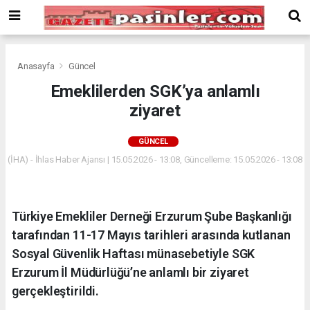
Deneme
Bonusu
Veren
Siteler
deneme
Anasayfa
Güncel
bonusu
Emeklilerden SGK’ya anlamlı
veren
ziyaret
siteler
2024
bonus
GÜNCEL
veren
(İHA) - İhlas Haber Ajansı | 15.05.2026 - 13:08, Güncelleme: 15.05.2026 - 13:08
siteler
Yeni
Bonus
Veren
Türkiye Emekliler Derneği Erzurum Şube Başkanlığı
Siteler
tarafından 11-17 Mayıs tarihleri arasında kutlanan
Sosyal Güvenlik Haftası münasebetiyle SGK
Erzurum İl Müdürlüğü’ne anlamlı bir ziyaret
gerçekleştirildi.