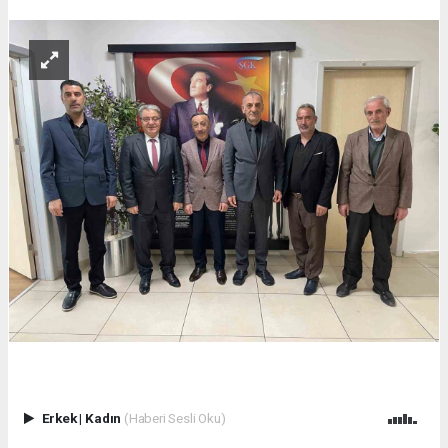
Erkek
|
Kadın
(Haberi Sesli Oku)