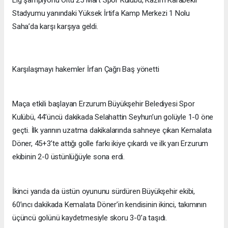
Stadyumu yanındaki Yüksek İrtifa Kamp Merkezi 1 Nolu
Saha’da karşı karşıya geldi.
Karşılaşmayı hakemler İrfan Çağrı Baş yönetti
Maça etkili başlayan Erzurum Büyükşehir Belediyesi Spor
Kulübü, 44’üncü dakikada Selahattin Seyhun’un golüyle 1-0 öne
geçti. İlk yarının uzatma dakikalarında sahneye çıkan Kemalata
Döner, 45+3’te attığı golle farkı ikiye çıkardı ve ilk yarı Erzurum
ekibinin 2-0 üstünlüğüyle sona erdi.
İkinci yarıda da üstün oyununu sürdüren Büyükşehir ekibi,
60’ıncı dakikada Kemalata Döner’in kendisinin ikinci, takımının
üçüncü golünü kaydetmesiyle skoru 3-0’a taşıdı.