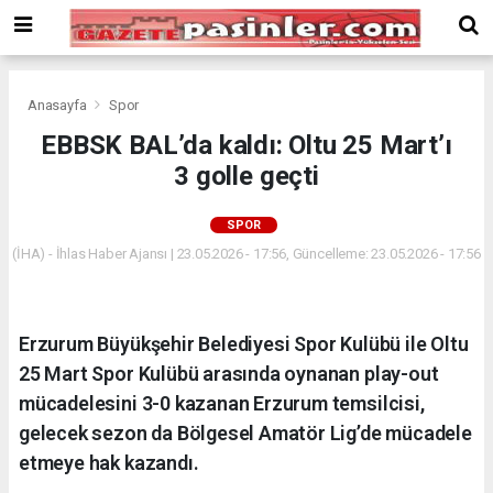
Deneme
Bonusu
Veren
Siteler
deneme
Anasayfa
Spor
bonusu
EBBSK BAL’da kaldı: Oltu 25 Mart’ı
veren
3 golle geçti
siteler
2024
bonus
SPOR
veren
(İHA) - İhlas Haber Ajansı | 23.05.2026 - 17:56, Güncelleme: 23.05.2026 - 17:56
siteler
Yeni
Bonus
Veren
Erzurum Büyükşehir Belediyesi Spor Kulübü ile Oltu
Siteler
25 Mart Spor Kulübü arasında oynanan play-out
mücadelesini 3-0 kazanan Erzurum temsilcisi,
gelecek sezon da Bölgesel Amatör Lig’de mücadele
etmeye hak kazandı.