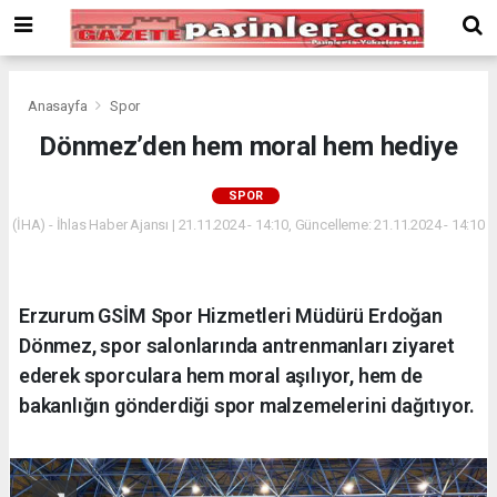
Deneme
Bonusu
Veren
Siteler
deneme
Anasayfa
Spor
bonusu
Dönmez’den hem moral hem hediye
veren
siteler
SPOR
2024
bonus
(İHA) - İhlas Haber Ajansı | 21.11.2024 - 14:10, Güncelleme: 21.11.2024 - 14:10
veren
siteler
Yeni
Erzurum GSİM Spor Hizmetleri Müdürü Erdoğan
Bonus
Veren
Dönmez, spor salonlarında antrenmanları ziyaret
Siteler
ederek sporculara hem moral aşılıyor, hem de
bakanlığın gönderdiği spor malzemelerini dağıtıyor.