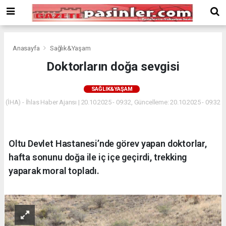
Deneme
Bonusu
Veren
Siteler
deneme
Anasayfa
Sağlık&Yaşam
bonusu
Doktorların doğa sevgisi
veren
siteler
SAĞLIK&YAŞAM
2024
bonus
(İHA) - İhlas Haber Ajansı | 20.10.2025 - 09:32, Güncelleme: 20.10.2025 - 09:32
veren
siteler
Yeni
Oltu Devlet Hastanesi’nde görev yapan doktorlar,
Bonus
Veren
hafta sonunu doğa ile iç içe geçirdi, trekking
Siteler
yaparak moral topladı.