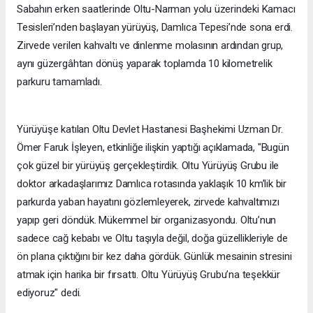
Sabahın erken saatlerinde Oltu-Narman yolu üzerindeki Kamacı
Tesisleri’nden başlayan yürüyüş, Damlıca Tepesi’nde sona erdi.
Zirvede verilen kahvaltı ve dinlenme molasının ardından grup,
aynı güzergâhtan dönüş yaparak toplamda 10 kilometrelik
parkuru tamamladı.
Yürüyüşe katılan Oltu Devlet Hastanesi Başhekimi Uzman Dr.
Ömer Faruk İşleyen, etkinliğe ilişkin yaptığı açıklamada, "Bugün
çok güzel bir yürüyüş gerçekleştirdik. Oltu Yürüyüş Grubu ile
doktor arkadaşlarımız Damlıca rotasında yaklaşık 10 km’lik bir
parkurda yaban hayatını gözlemleyerek, zirvede kahvaltımızı
yapıp geri döndük. Mükemmel bir organizasyondu. Oltu’nun
sadece cağ kebabı ve Oltu taşıyla değil, doğa güzellikleriyle de
ön plana çıktığını bir kez daha gördük. Günlük mesainin stresini
atmak için harika bir fırsattı. Oltu Yürüyüş Grubu’na teşekkür
ediyoruz" dedi.