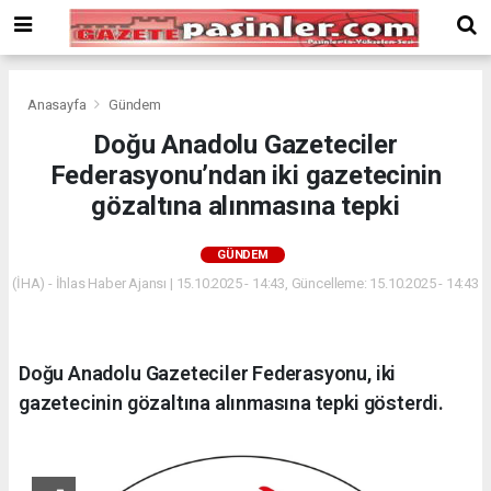
Deneme
Bonusu
Veren
Siteler
deneme
Anasayfa
Gündem
bonusu
Doğu Anadolu Gazeteciler
veren
Federasyonu’ndan iki gazetecinin
siteler
2024
gözaltına alınmasına tepki
bonus
veren
GÜNDEM
siteler
(İHA) - İhlas Haber Ajansı | 15.10.2025 - 14:43, Güncelleme: 15.10.2025 - 14:43
Yeni
Bonus
Veren
Siteler
Doğu Anadolu Gazeteciler Federasyonu, iki
gazetecinin gözaltına alınmasına tepki gösterdi.