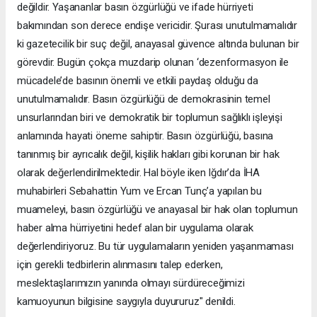
değildir. Yaşananlar basın özgürlüğü ve ifade hürriyeti
bakımından son derece endişe vericidir. Şurası unutulmamalıdır
ki gazetecilik bir suç değil, anayasal güvence altında bulunan bir
görevdir. Bugün çokça muzdarip olunan ‘dezenformasyon ile
mücadele’de basının önemli ve etkili paydaş olduğu da
unutulmamalıdır. Basın özgürlüğü de demokrasinin temel
unsurlarından biri ve demokratik bir toplumun sağlıklı işleyişi
anlamında hayati öneme sahiptir. Basın özgürlüğü, basına
tanınmış bir ayrıcalık değil, kişilik hakları gibi korunan bir hak
olarak değerlendirilmektedir. Hal böyle iken Iğdır’da İHA
muhabirleri Sebahattin Yum ve Ercan Tunç’a yapılan bu
muameleyi, basın özgürlüğü ve anayasal bir hak olan toplumun
haber alma hürriyetini hedef alan bir uygulama olarak
değerlendiriyoruz. Bu tür uygulamaların yeniden yaşanmaması
için gerekli tedbirlerin alınmasını talep ederken,
meslektaşlarımızın yanında olmayı sürdüreceğimizi
kamuoyunun bilgisine saygıyla duyururuz" denildi.