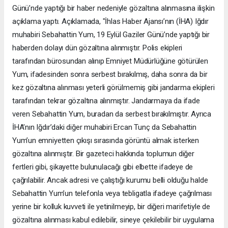
Günü’nde yaptığı bir haber nedeniyle gözaltına alınmasına ilişkin
açıklama yaptı. Açıklamada, "İhlas Haber Ajansı’nın (İHA) Iğdır
muhabiri Sebahattin Yum, 19 Eylül Gaziler Günü’nde yaptığı bir
haberden dolayı dün gözaltına alınmıştır. Polis ekipleri
tarafından bürosundan alınıp Emniyet Müdürlüğüne götürülen
Yum, ifadesinden sonra serbest bırakılmış, daha sonra da bir
kez gözaltına alınması yeterli görülmemiş gibi jandarma ekipleri
tarafından tekrar gözaltına alınmıştır. Jandarmaya da ifade
veren Sebahattin Yum, buradan da serbest bırakılmıştır. Ayrıca
İHA’nın Iğdır’daki diğer muhabiri Ercan Tunç da Sebahattin
Yum’un emniyetten çıkışı sırasında görüntü almak isterken
gözaltına alınmıştır. Bir gazeteci hakkında toplumun diğer
fertleri gibi, şikayette bulunulacağı gibi elbette ifadeye de
çağrılabilir. Ancak adresi ve çalıştığı kurumu belli olduğu halde
Sebahattin Yum’un telefonla veya tebligatla ifadeye çağrılması
yerine bir kolluk kuvveti ile yetinilmeyip, bir diğeri marifetiyle de
gözaltına alınması kabul edilebilir, sineye çekilebilir bir uygulama