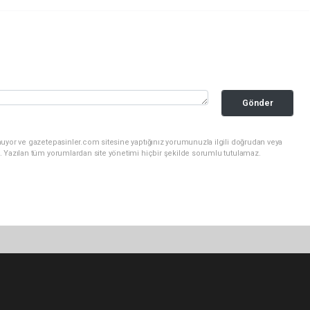
Gönder
nuyor ve gazetepasinler.com sitesine yaptığınız yorumunuzla ilgili doğrudan veya
. Yazılan tüm yorumlardan site yönetimi hiçbir şekilde sorumlu tutulamaz.