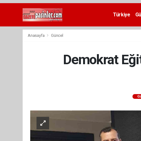
Deneme
Bonusu
Türkiye
G
Veren
Siteler
deneme
Anasayfa
Güncel
bonusu
veren
siteler
Demokrat Eğit
2024
bonus
veren
siteler
Yeni
Bonus
Veren
G
Siteler