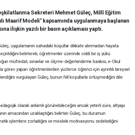
şkilatlanma Sekreteri Mehmet Güleç, Millî Eğitim
zyılı Maarif Modeli" kapsamında uygulanmaya başlanan
a ilişkin yazılı bir basın açıklaması yaptı.
üleç, uygulamanın sahadaki koşullar dikkate alınmadan hayata
eçirildiğini belirterek, öğretmenler üzerinde ciddi bir iş yükü
, yoğun müfredat, sınavlar ve ölçme-değerlendirme baskısı, e-Okul
da görev yapan öğretmenlerden yüzlerce öğrenci için ayrıntılı bireysel
ndiğini vurgulayan Güleç, bunun fiilî koşullarla örtüşmediğini dile
dagojik olarak anlamlı görünebileceğini ancak yeterli süre, altyapı
nın amacından uzaklaştığını belirten Güleç, bu durumun
kratik işlemlere zorladığını ve mesleki motivasyonu zedelediğini