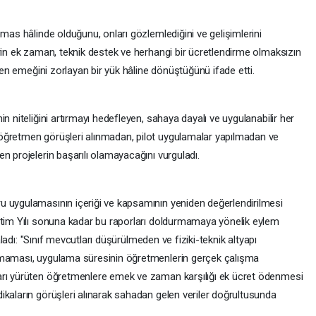
emas hâlinde olduğunu, onları gözlemlediğini ve gelişimlerini
rin ek zaman, teknik destek ve herhangi bir ücretlendirme olmaksızın
tmen emeğini zorlayan bir yük hâline dönüştüğünü ifade etti.
n niteliğini artırmayı hedefleyen, sahaya dayalı ve uygulanabilir her
öğretmen görüşleri alınmadan, pilot uygulamalar yapılmadan ve
n projelerin başarılı olamayacağını vurguladı.
u uygulamasının içeriği ve kapsamının yeniden değerlendirilmesi
etim Yılı sonuna kadar bu raporları doldurmamaya yönelik eylem
raladı: "Sınıf mevcutları düşürülmeden ve fiziki-teknik altyapı
lmaması, uygulama süresinin öğretmenlerin gerçek çalışma
arı yürüten öğretmenlere emek ve zaman karşılığı ek ücret ödenmesi
ikaların görüşleri alınarak sahadan gelen veriler doğrultusunda