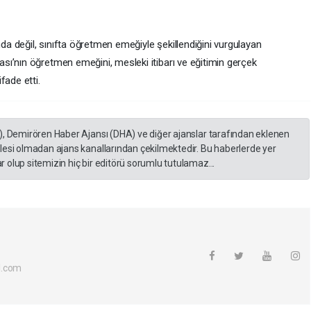
 değil, sınıfta öğretmen emeğiyle şekillendiğini vurgulayan
ı’nın öğretmen emeğini, mesleki itibarı ve eğitimin gerçek
fade etti.
), Demirören Haber Ajansı (DHA) ve diğer ajanslar tarafından eklenen
lesi olmadan ajans kanallarından çekilmektedir. Bu haberlerde yer
 olup sitemizin hiç bir editörü sorumlu tutulamaz...
l.com