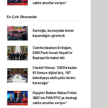
sahte umutlar veriyor'
En Çok Okunanlar
Sertoğlu, bu meydan kimin
kazandığını gösterdi
Cumhurbaşkanı Erdoğan,
DEM Parti İmralı Heyeti’ni
Beştepe’de kabul etti
Cevdet Yılmaz: '2030'a kadar
81 ilimize dijital ikiz, 187
belediyeye akıllı şehir birimi
kuracağız'
Dışişleri Bakanı Hakan Fidan:
'ABD’nin PKK/YPG’ye desteği
sahte umutlar veriyor'