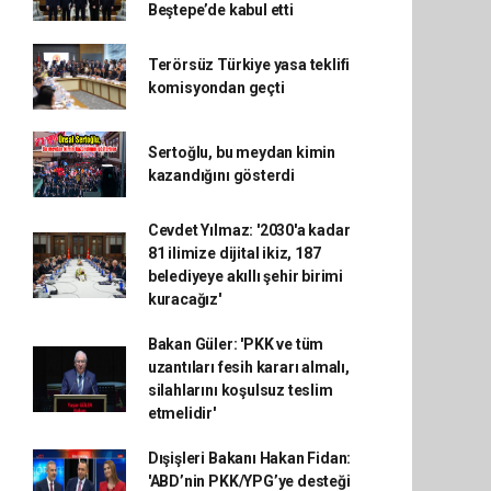
Beştepe’de kabul etti
Terörsüz Türkiye yasa teklifi
komisyondan geçti
Sertoğlu, bu meydan kimin
kazandığını gösterdi
Cevdet Yılmaz: '2030'a kadar
81 ilimize dijital ikiz, 187
belediyeye akıllı şehir birimi
kuracağız'
Bakan Güler: 'PKK ve tüm
uzantıları fesih kararı almalı,
silahlarını koşulsuz teslim
etmelidir'
Dışişleri Bakanı Hakan Fidan:
'ABD’nin PKK/YPG’ye desteği