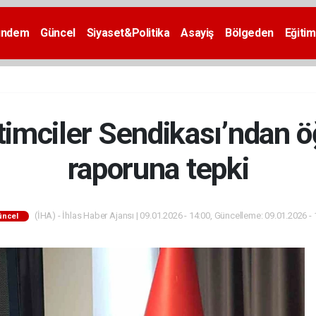
ündem
Güncel
Siyaset&Politika
Asayiş
Bölgeden
Eğitim
imciler Sendikası’ndan ö
raporuna tepki
(İHA) - İhlas Haber Ajansı | 09.01.2026 - 14:00, Güncelleme: 09.01.2026 - 
üncel