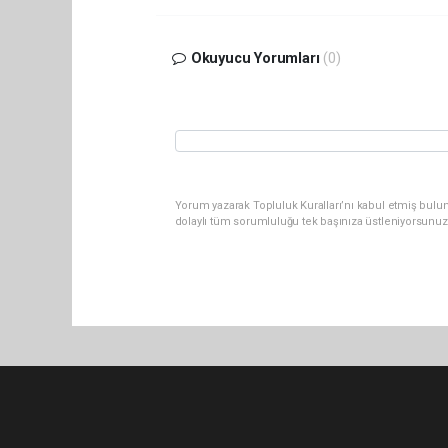
Okuyucu Yorumları
(0)
Yorum yazarak Topluluk Kuralları’nı kabul etmiş bulu
dolaylı tüm sorumluluğu tek başınıza üstleniyorsunuz