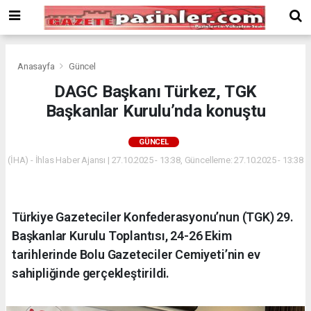
Deneme
Bonusu
Veren
Siteler
deneme
Anasayfa
Güncel
bonusu
DAGC Başkanı Türkez, TGK
veren
Başkanlar Kurulu’nda konuştu
siteler
2024
bonus
GÜNCEL
veren
(İHA) - İhlas Haber Ajansı | 27.10.2025 - 13:38, Güncelleme: 27.10.2025 - 13:38
siteler
Yeni
Bonus
Veren
Türkiye Gazeteciler Konfederasyonu’nun (TGK) 29.
Siteler
Başkanlar Kurulu Toplantısı, 24-26 Ekim
tarihlerinde Bolu Gazeteciler Cemiyeti’nin ev
sahipliğinde gerçekleştirildi.