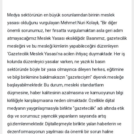
Medya sektörünün en büyük sorunlarından birinin meslek
yasası olduğunu vurgulayan Mehmet Nuri Kolaylı, "Bir diğer
önemli sorunumuz, her fırsatta vurgulamaktan asla geri adım
atmayacağımız Meslek Yasası eksikliğidir. Basınımız, gazetecilik
mesleğini ve bu mesleği kimlerin yapabileceğini düzenleyen
‘Gazetecilik Meslek Yasası’na acilen ihtiyaç duymaktadır. Her iş
kolunda düzenleyici yasalar varken, ne yazık ki basın
sektöründe böyle bir yasa olmayınca dileyen herkes, eğitimine
ve bilgi birikimine bakılmaksızın "gazeteciyim" diyerek mesleğe
başlayabilmektedir. Bu durum, mesleki standartların
düşmesine, haber kalitesinin azalmasına ve kamuoyunun bilgi
kirliliğiyle karşılaşmasına neden olmaktadır. Özellikle dijital
medyanın yaygınlaşmasıyla birlikte "gazetecilik" adı altında etik
dışı ve sorumsuz yayıncılık yapanların sayısında artış
gözlemlenmektedir. Dijitalleşmeyle birlikte yalan haberlerin ve
dezenformasyonun yayılması da önemli bir sorun haline