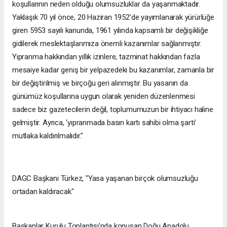
koşullarının neden olduğu olumsuzluklar da yaşanmaktadır.
Yaklaşık 70 yıl önce, 20 Haziran 1952’de yayımlanarak yürürlüğe
giren 5953 sayılı kanunda, 1961 yılında kapsamlı bir değişikliğe
gidilerek meslektaşlarımıza önemli kazanımlar sağlanmıştır.
Yıpranma hakkından yıllık izinlere, tazminat hakkından fazla
mesaiye kadar geniş bir yelpazedeki bu kazanımlar, zamanla bir
bir değiştirilmiş ve birçoğu geri alınmıştır. Bu yasanın da
günümüz koşullarına uygun olarak yeniden düzenlenmesi
sadece biz gazetecilerin değil, toplumumuzun bir ihtiyacı haline
gelmiştir. Ayrıca, ‘yıpranmada basın kartı sahibi olma şartı’
mutlaka kaldırılmalıdır."
DAGC Başkanı Türkez, "Yasa yaşanan birçok olumsuzluğu
ortadan kaldıracak"
Başkanlar Kurulu Toplantısı’nda konuşan Doğu Anadolu