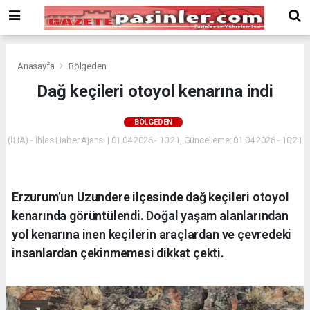
Deneme
Bonusu
Veren
Siteler
deneme
Anasayfa
Bölgeden
bonusu
Dağ keçileri otoyol kenarına indi
veren
siteler
BÖLGEDEN
2024
bonus
(İHA) - İhlas Haber Ajansı | 01.04.2026 - 10:21, Güncelleme: 01.04.2026 - 10:21
veren
siteler
Yeni
Erzurum’un Uzundere ilçesinde dağ keçileri otoyol
Bonus
Veren
kenarında görüntülendi. Doğal yaşam alanlarından
Siteler
yol kenarına inen keçilerin araçlardan ve çevredeki
insanlardan çekinmemesi dikkat çekti.