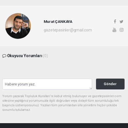
Murat ÇANKAYA
gazetepasinler@gmail.com
Okuyucu Yorumları
(0)
Gönder
Yorum yazarak Topluluk Kuralları’nı kabul etmiş bulunuyor ve gazetepasinler.com
sitesine yaptığınız yorumunuzla ilgili doğrudan veya dolaylı tüm sorumluluğu tek
başınıza üstleniyorsunuz. Yazılan tüm yorumlardan site yönetimi hiçbir şekilde
sorumlu tutulamaz.