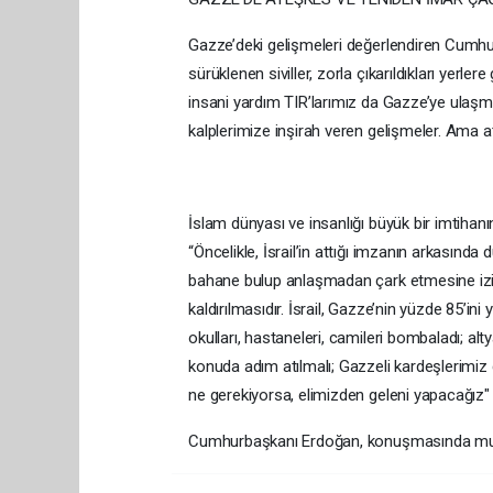
Gazze’deki gelişmeleri değerlendiren Cumhurb
sürüklenen siviller, zorla çıkarıldıkları yerl
insani yardım TIR’larımız da Gazze’ye ulaşma
kalplerimize inşirah veren gelişmeler. Ama a
İslam dünyası ve insanlığı büyük bir imtihanın
“Öncelikle, İsrail’in attığı imzanın arkasında d
bahane bulup anlaşmadan çark etmesine izin 
kaldırılmasıdır. İsrail, Gazze’nin yüzde 85’ini y
okulları, hastaneleri, camileri bombaladı; a
konuda adım atılmalı; Gazzeli kardeşlerimiz 
ne gerekiyorsa, elimizden geleni yapacağız"
Cumhurbaşkanı Erdoğan, konuşmasında muha