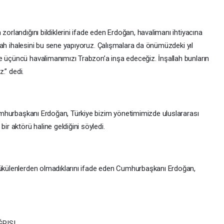
zorlandığını bildiklerini ifade eden Erdoğan, havalimanı ihtiyacına
şallah ihalesini bu sene yapıyoruz. Çalışmalara da önümüzdeki yıl
e üçüncü havalimanımızı Trabzon’a inşa edeceğiz. İnşallah bunların
z.” dedi.
 Cumhurbaşkanı Erdoğan, Türkiye bizim yönetimimizde uluslararası
ir aktörü haline geldiğini söyledi.
bükülenlerden olmadıklarını ifade eden Cumhurbaşkanı Erdoğan,
RISI