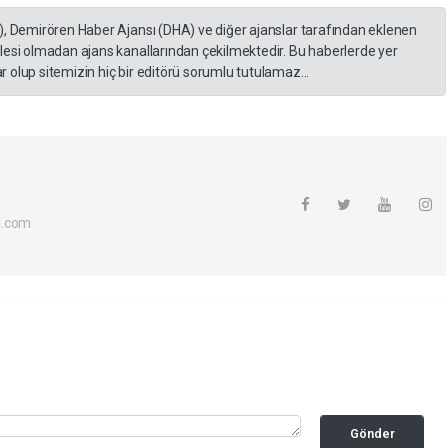
), Demirören Haber Ajansı (DHA) ve diğer ajanslar tarafından eklenen
lesi olmadan ajans kanallarından çekilmektedir. Bu haberlerde yer
 olup sitemizin hiç bir editörü sorumlu tutulamaz...
l.com
Gönder