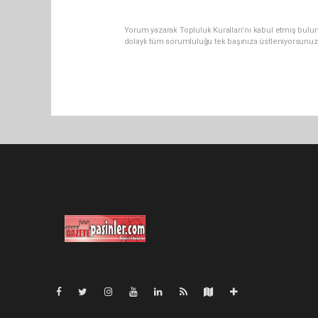
Yorum yazarak Topluluk Kuralları’nı kabul etmiş bulu
dolaylı tüm sorumluluğu tek başınıza üstleniyorsunuz
Pro-0.069