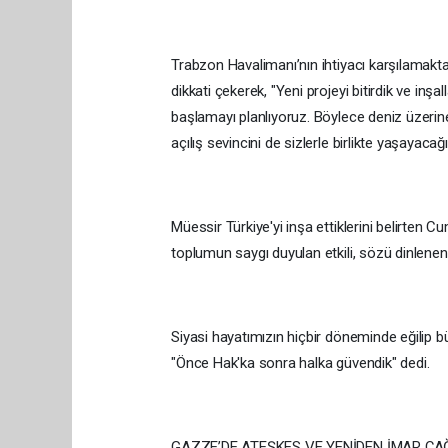
Trabzon Havalimanı’nın ihtiyacı karşılamakta 
dikkati çekerek, "Yeni projeyi bitirdik ve in
başlamayı planlıyoruz. Böylece deniz üzerin
açılış sevincini de sizlerle birlikte yaşayacağı
Müessir Türkiye'yi inşa ettiklerini belirten
toplumun saygı duyulan etkili, sözü dinlenen b
Siyasi hayatımızın hiçbir döneminde eğilip 
"Önce Hak'ka sonra halka güvendik" dedi.
GAZZE’DE ATEŞKES VE YENİDEN İMAR ÇAĞ