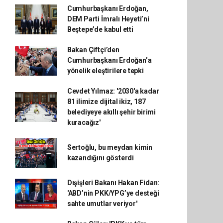
Cumhurbaşkanı Erdoğan,
DEM Parti İmralı Heyeti’ni
Beştepe’de kabul etti
Bakan Çiftçi’den
Cumhurbaşkanı Erdoğan’a
yönelik eleştirilere tepki
Cevdet Yılmaz: '2030'a kadar
81 ilimize dijital ikiz, 187
belediyeye akıllı şehir birimi
kuracağız'
Sertoğlu, bu meydan kimin
kazandığını gösterdi
Dışişleri Bakanı Hakan Fidan:
'ABD’nin PKK/YPG’ye desteği
sahte umutlar veriyor'