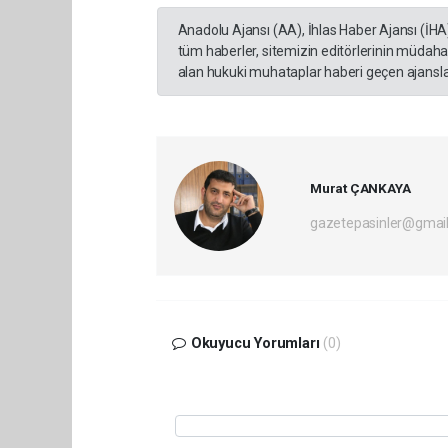
Anadolu Ajansı (AA), İhlas Haber Ajansı (İHA
tüm haberler, sitemizin editörlerinin müdaha
alan hukuki muhataplar haberi geçen ajanslar
Murat ÇANKAYA
gazetepasinler@gmai
Okuyucu Yorumları
(0)