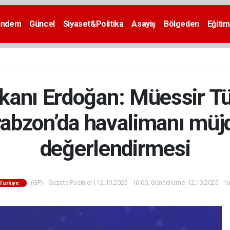
ündem
Güncel
Siyaset&Politika
Asayiş
Bölgeden
Eğitim
nı Erdoğan: Müessir Tür
Trabzon’da havalimanı müj
değerlendirmesi
(GP) - Gazete Pasinler | 12.10.2025 - 16:00, Güncelleme: 12.10.2025 - 1
Türkiye