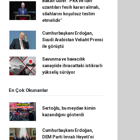
Bakan Güler: 'PKK ve tüm
uzantıları fesih kararı almalı,
silahlarını koşulsuz teslim
etmelidir'
Cumhurbaşkanı Erdoğan,
Suudi Arabistan Veliaht Prensi
ile görüştü
Savunma ve havacılık
sanayiide ihracattaki istikrarlı
yükseliş sürüyor
En Çok Okunanlar
Sertoğlu, bu meydan kimin
kazandığını gösterdi
Cumhurbaşkanı Erdoğan,
DEM Parti İmralı Heyeti’ni