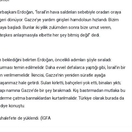
aşkanı Erdoğan, “İsrail’in hava saldırıları sebebiyle oradan oraya
ere geri dönüyor. Gazze’ye yardım girişleri hamdolsun hızlandı. Bizim
ya başladı. Bunlar iki yıllık zulümden sonra bize umut veren,
teşkes anlaşmasıyla elbette her şey bitmiş değil” dedi.
 beklediğini belirten Erdoğan, öncelikli adımları şöyle sıraladı:
urması temin edilmelidir. Daha evvel defalarca yaptığı gibi, İsrail’in bir
verilmemelidir. İkincisi, Gazze’nin yeniden süratle ayağa
aşanmaz hale getirdi. Suları kirletti, bahçeleri yok etti, binaları yıktı;
ltyapı namına Gazze’de bir şey bırakmadı. Kış bastırmadan mutlaka bu
derme çatma barınaklardan kurtarılmalıdır. Türkiye olarak burada da
 diye konuştu.
lefete de yüklendi. (İGFA