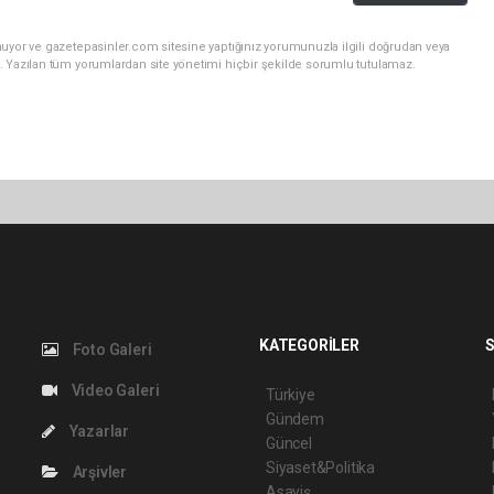
nuyor ve gazetepasinler.com sitesine yaptığınız yorumunuzla ilgili doğrudan veya
. Yazılan tüm yorumlardan site yönetimi hiçbir şekilde sorumlu tutulamaz.
KATEGORİLER
S
Foto Galeri
Video Galeri
Türkiye
Gündem
Yazarlar
Güncel
Siyaset&Politika
Arşivler
Asayiş