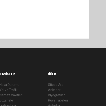
ERVİSLER
DİĞER
Hava Durumu
Sitede Ara
Yol ve Trafik
Anketler
Namaz Vakitleri
Biyografiler
Eczaneler
Rüya Tabirleri
Lig Fikstürü
Astroloji