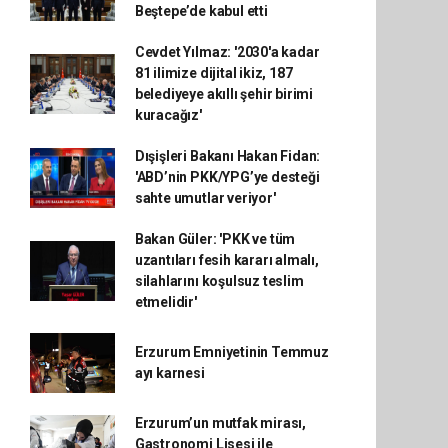
Beştepe’de kabul etti
Cevdet Yılmaz: '2030'a kadar
81 ilimize dijital ikiz, 187
belediyeye akıllı şehir birimi
kuracağız'
Dışişleri Bakanı Hakan Fidan:
'ABD’nin PKK/YPG’ye desteği
sahte umutlar veriyor'
Bakan Güler: 'PKK ve tüm
uzantıları fesih kararı almalı,
silahlarını koşulsuz teslim
etmelidir'
Erzurum Emniyetinin Temmuz
ayı karnesi
Erzurum’un mutfak mirası,
Gastronomi Lisesi ile