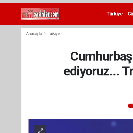
Deneme
Bonusu
Türkiye
G
Veren
Siteler
deneme
Anasayfa
Türkiye
bonusu
veren
siteler
Cumhurbaşka
2024
bonus
veren
ediyoruz... 
siteler
Yeni
Bonus
Veren
Siteler